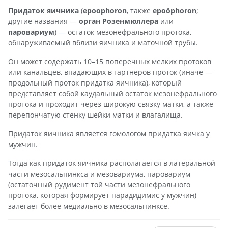
Придаток яичника
(
epoophoron
, также
epoöphoron
;
другие названия —
орган Розенмюллера
или
паровариум
) — остаток мезонефрального протока,
обнаруживаемый вблизи яичника и маточной трубы.
Он может содержать 10–15 поперечных мелких протоков
или канальцев, впадающих в гартнеров проток (иначе —
продольный проток придатка яичника), который
представляет собой каудальный остаток мезонефрального
протока и проходит через широкую связку матки, а также
перепончатую стенку шейки матки и влагалища.
Придаток яичника является гомологом придатка яичка у
мужчин.
Тогда как придаток яичника располагается в латеральной
части мезосальпинкса и мезовариума, паровариум
(остаточный рудимент той части мезонефрального
протока, которая формирует парадидимис у мужчин)
залегает более медиально в мезосальпинксе.