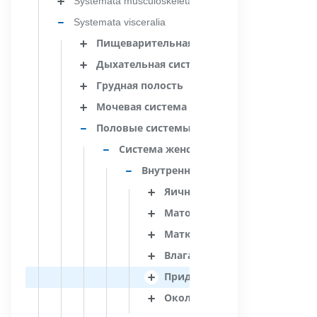
Systemata musculoskeletalia
Systemata visceralia
Пищеварительная система
Дыхательная система
Грудная полость
Мочевая система
Половые системы
Система женских половых органов
Внутренние женские половые ор
Яичник
Маточная труба
Матка
Влагалище
Придаток яичника
Околояичник; пароофорон