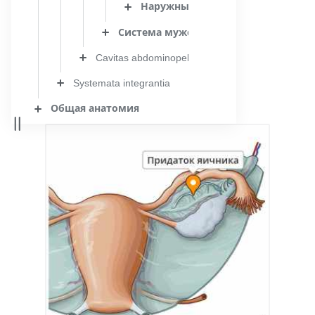
Наружные женские половые орг
Система мужских половых органов
Cavitas abdominopelvica
Systemata integrantia
Общая анатомия