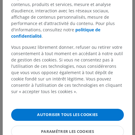
contenus, produits et services, mesure et analyse
Hiérarchie anatomique
d’audience, interaction avec les réseaux sociaux,
affichage de contenus personnalisés, mesure de
performance et d’attractivité du contenu. Pour plus
d'informations, consultez notre
politique de
Anatomie humaine 2
confidentialité
.
Corps humain
>
Systèmes viscéraux
>
Vous pouvez librement donner, refuser ou retirer votre
Systèmes génitaux
>
Système génital féminin
>
consentement à tout moment en accédant à notre outil
Organes génitaux internes féminins
>
Epoophoron
de gestion des cookies. Si vous ne consentez pas à
l’utilisation de ces technologies, nous considérerons
Structures sous-jacentes :
que vous vous opposez également à tout dépôt de
Conduit longitudinal de l'epoophoron
cookie fondé sur un intérêt légitime. Vous pouvez
Appendices vésiculeux
consentir à l’utilisation de ces technologies en cliquant
sur « accepter tous les cookies ».
Anatomie humaine 1
AUTORISER TOUS LES COOKIES
Traductions
PARAMÉTRER LES COOKIES