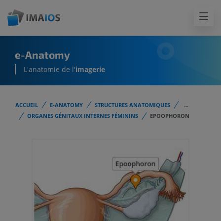
e-Anatomy
L'anatomie de l'
imagerie
ACCUEIL
E-ANATOMY
STRUCTURES ANATOMIQUES
...
ORGANES GÉNITAUX INTERNES FÉMININS
EPOOPHORON