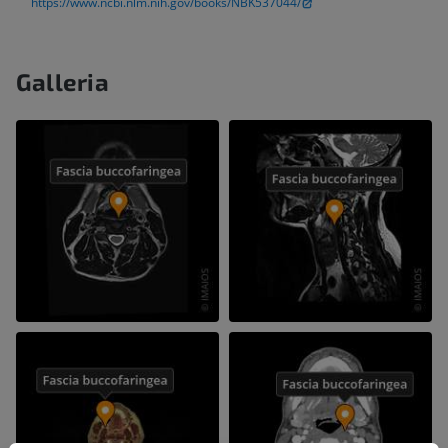
https://www.ncbi.nlm.nih.gov/books/NBK537044/
Galleria