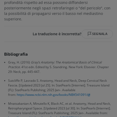
profondità rispetto ad essa possono diffondersi
posteriormente negli spazi retrofaringei o "del pericolo", con
la possibilità di propagarsi verso il basso nel mediastino
superiore.
La traduzione è incorretta?
SEGNALA
Bibliografia
Gray, H. (2016)
Gray’s Anatomy: The Anatomical Basis of Clinical
Practice
. 41st edn. Edited by S. Standring. New York: Elsevier. Chapter
29: Neck, pp. 445-447.
Sutcliffe P, Lasrado S. Anatomy, Head and Neck, Deep Cervical Neck
Fascia. [Updated 2023 Jul 25]. In: StatPearls [Internet]. Treasure Island
(FL): StatPearls Publishing; 2025 Jan-. Available
from:
https://www.ncbi.nlm.nih.gov/books/NBK541091/
Mnatsakanian A, Minutello K, Black AC, et al. Anatomy, Head and Neck,
Retropharyngeal Space. [Updated 2023 Jul 30]. In: StatPearls [Internet].
Treasure Island (FL): StatPearls Publishing; 2025 Jan-. Available from: