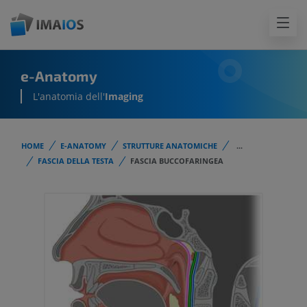
e-Anatomy
L'anatomia dell'
Imaging
HOME
E-ANATOMY
STRUTTURE ANATOMICHE
...
FASCIA DELLA TESTA
FASCIA BUCCOFARINGEA