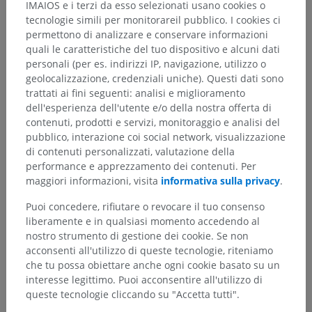
IMAIOS e i terzi da esso selezionati usano cookies o
Sutcliffe P, Lasrado S. Anatomy, Head and Neck, Deep Cervical Neck
tecnologie simili per monitorareil pubblico. I cookies ci
Fascia. [Updated 2023 Jul 25]. In: StatPearls [Internet]. Treasure Island
permettono di analizzare e conservare informazioni
(FL): StatPearls Publishing; 2025 Jan-. Available from:
quali le caratteristiche del tuo dispositivo e alcuni dati
https://www.ncbi.nlm.nih.gov/books/NBK541091/
personali (per es. indirizzi IP, navigazione, utilizzo o
geolocalizzazione, credenziali uniche). Questi dati sono
trattati ai fini seguenti: analisi e miglioramento
Galleria
dell'esperienza dell'utente e/o della nostra offerta di
contenuti, prodotti e servizi, monitoraggio e analisi del
pubblico, interazione coi social network, visualizzazione
di contenuti personalizzati, valutazione della
performance e apprezzamento dei contenuti. Per
maggiori informazioni, visita
informativa sulla privacy
.
Puoi concedere, rifiutare o revocare il tuo consenso
liberamente e in qualsiasi momento accedendo al
nostro strumento di gestione dei cookie. Se non
acconsenti all'utilizzo di queste tecnologie, riteniamo
che tu possa obiettare anche ogni cookie basato su un
interesse legittimo. Puoi acconsentire all'utilizzo di
queste tecnologie cliccando su "Accetta tutti".