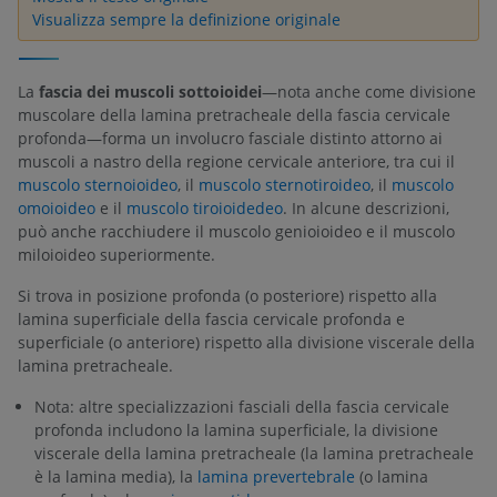
Visualizza sempre la definizione originale
La
fascia dei muscoli sottoioidei
—nota anche come divisione
muscolare della lamina pretracheale della fascia cervicale
profonda—forma un involucro fasciale distinto attorno ai
muscoli a nastro della regione cervicale anteriore, tra cui il
muscolo sternoioideo
, il
muscolo sternotiroideo
, il
muscolo
omoioideo
e il
muscolo tiroioidedeo
. In alcune descrizioni,
può anche racchiudere il muscolo genioioideo e il muscolo
miloioideo superiormente.
Si trova in posizione profonda (o posteriore) rispetto alla
lamina superficiale della fascia cervicale profonda e
superficiale (o anteriore) rispetto alla divisione viscerale della
lamina pretracheale.
Nota: altre specializzazioni fasciali della fascia cervicale
profonda includono la lamina superficiale, la divisione
viscerale della lamina pretracheale (la lamina pretracheale
è la lamina media), la
lamina prevertebrale
(o lamina