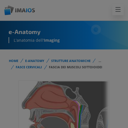
e-Anatomy
L'anatomia dell'
Imaging
HOME
E-ANATOMY
STRUTTURE ANATOMICHE
...
FASCE CERVICALI
FASCIA DEI MUSCOLI SOTTOIOIDEI