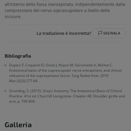
all'interno della fossa sovraspinata, indipendentemente dalla
compressione del nervo soprascapolare a livello delle
incisure.
La traduzione è incorretta?
SEGNALA
Bibliografia
Duparc F, Coquerel D, Ozeel J, Noyon M, Gerometta A, Michot C.
Anatomical basis of the suprascapular nerve entrapment, and clinical
relevance of the supraspinatus fascia. Surg Radiol Anat. 2010
Mar;32(3):277-84.
Stranding, S. (2015). Gray’s Anatomy: The Anatomical Basis of Clinical
Practice. 41st ed. Churchill Livingstone. Chapter 48: Shoulder girdle and
arm, p. 799-800.
Galleria