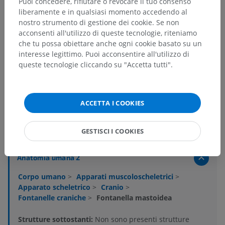
Puoi concedere, rifiutare o revocare il tuo consenso
liberamente e in qualsiasi momento accedendo al
nostro strumento di gestione dei cookie. Se non
acconsenti all'utilizzo di queste tecnologie, riteniamo
che tu possa obiettare anche ogni cookie basato su un
interesse legittimo. Puoi acconsentire all'utilizzo di
queste tecnologie cliccando su "Accetta tutti".
ACCETTA I COOKIES
Gerarchia anatomica
GESTISCI I COOKIES
Anatomia umana 2
Corpo umano
>
Apparati muscoloscheletrici
>
Apparato scheletrico
>
Cranio
>
Fontanelle craniche
>
Fontanella mastoidea
Strutture sottostanti:
Non sono presenti strutture