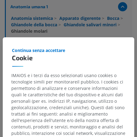
Anatomia umana 1
Anatomia sistemica
>
Apparato digerente
>
Bocca
>
Ghiandole della bocca
>
Ghiandole salivari minori
>
Ghiandole molari
Strutture sottostanti:
Non sono presenti strutture
Continua senza accettare
soggiacenti per questa parte anatomica
Cookie
IMAIOS e i terzi da esso selezionati usano cookies o
Anatomia comparata negli animali
tecnologie simili per monitorareil pubblico. I cookies ci
permettono di analizzare e conservare informazioni
quali le caratteristiche del tuo dispositivo e alcuni dati
personali (per es. indirizzi IP, navigazione, utilizzo o
Traduzioni
geolocalizzazione, credenziali uniche). Questi dati sono
trattati ai fini seguenti: analisi e miglioramento
dell'esperienza dell'utente e/o della nostra offerta di
contenuti, prodotti e servizi, monitoraggio e analisi del
Hai notato un errore?
pubblico, interazione coi social network, visualizzazione