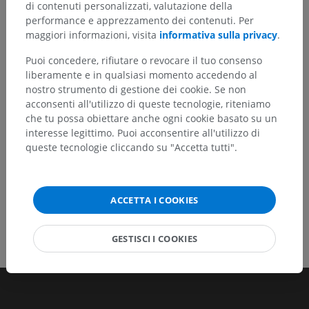
di contenuti personalizzati, valutazione della
Non esitare a suggerire una correzione, traduzione o
performance e apprezzamento dei contenuti. Per
un miglioramento dei contenuti.
maggiori informazioni, visita
informativa sulla privacy
.
Segnala un problema
Puoi concedere, rifiutare o revocare il tuo consenso
liberamente e in qualsiasi momento accedendo al
nostro strumento di gestione dei cookie. Se non
acconsenti all'utilizzo di queste tecnologie, riteniamo
SCARICA L'APP
che tu possa obiettare anche ogni cookie basato su un
interesse legittimo. Puoi acconsentire all'utilizzo di
queste tecnologie cliccando su "Accetta tutti".
ACCETTA I COOKIES
GESTISCI I COOKIES