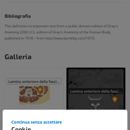
Bibliografia
This definition incorporates text from a public domain edition of Gray's
Anatomy (20th U.S. edition of Gray's Anatomy of the Human Body,
published in 1918 – from http://www.bartleby.com/107/).
Galleria
Continua senza accettare
Cookie