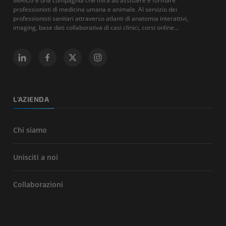
IMAIOS è una compagnia che mira ad assistere e formare
professionisti di medicina umana e animale. Al servizio dei
professionisti sanitari attraverso atlanti di anatomia interattivi,
imaging, base dati collaborativa di casi clinici, corsi online...
L'AZIENDA
Chi siamo
Unisciti a noi
Collaborazioni