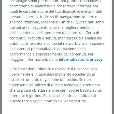
tecnologie simili per monitorareil pubblico. I cookies ci
permettono di analizzare e conservare informazioni
quali le caratteristiche del tuo dispositivo e alcuni dati
personali (per es. indirizzi IP, navigazione, utilizzo o
geolocalizzazione, credenziali uniche). Questi dati sono
trattati ai fini seguenti: analisi e miglioramento
dell'esperienza dell'utente e/o della nostra offerta di
contenuti, prodotti e servizi, monitoraggio e analisi del
pubblico, interazione coi social network, visualizzazione
Gerarchia anatomica
di contenuti personalizzati, valutazione della
performance e apprezzamento dei contenuti. Per
maggiori informazioni, visita
informativa sulla privacy
.
Anatomia umana 2
Puoi concedere, rifiutare o revocare il tuo consenso
Corpo umano
>
Apparati muscoloscheletrici
>
liberamente e in qualsiasi momento accedendo al
Articolazioni
>
Giunture dell'arto superiore
>
nostro strumento di gestione dei cookie. Se non
Giunture della parte libera dell'arto superiore
>
acconsenti all'utilizzo di queste tecnologie, riteniamo
Articolazioni della parte libera dell'arto superiore
>
che tu possa obiettare anche ogni cookie basato su un
Articolazioni della mano
>
interesse legittimo. Puoi acconsentire all'utilizzo di
Articolazioni intermetacarpali
>
queste tecnologie cliccando su "Accetta tutti".
Legamenti metacarpali interossei