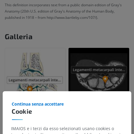
This definition incorporates text from a public domain edition of Gray's
Anatomy (20th U.S. edition of Gray's Anatomy of the Human Body,
published in 1918 – from http://www.bartleby.com/107/).
Galleria
Continua senza accettare
Cookie
IMAIOS e i terzi da esso selezionati usano cookies o