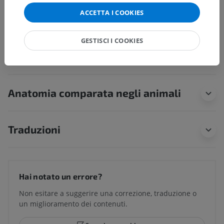
Strutture sottostanti:
Non sono presenti strutture
soggiacenti per questa parte anatomica
ACCETTA I COOKIES
GESTISCI I COOKIES
Anatomia umana 1
Anatomia comparata negli animali
Traduzioni
Hai notato un errore?
Non esitare a suggerire una correzione, traduzione o
un miglioramento dei contenuti.