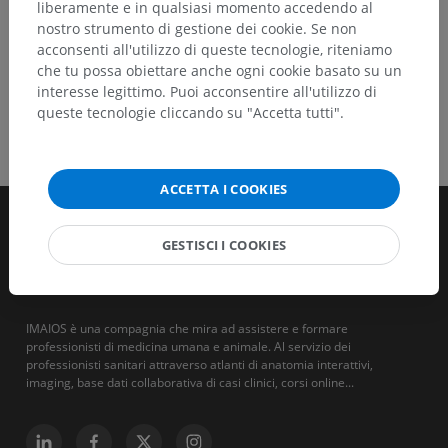
liberamente e in qualsiasi momento accedendo al
nostro strumento di gestione dei cookie. Se non
acconsenti all'utilizzo di queste tecnologie, riteniamo
che tu possa obiettare anche ogni cookie basato su un
interesse legittimo. Puoi acconsentire all'utilizzo di
queste tecnologie cliccando su "Accetta tutti".
ACCETTA I COOKIES
GESTISCI I COOKIES
IMAIOS è una compagnia che mira ad assistere e formare
professionisti di medicina umana e animale. Al servizio dei
professionisti sanitari attraverso atlanti di anatomia interattivi,
imaging, base dati collaborativa di casi clinici, corsi online...