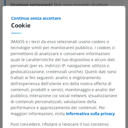
Strutture sottostanti:
Non sono presenti strutture
soggiacenti per questa parte anatomica
Continua senza accettare
Cookie
Traduzioni
IMAIOS e i terzi da esso selezionati usano cookies o
tecnologie simili per monitorareil pubblico. I cookies ci
permettono di analizzare e conservare informazioni
quali le caratteristiche del tuo dispositivo e alcuni dati
personali (per es. indirizzi IP, navigazione, utilizzo o
Hai notato un errore?
geolocalizzazione, credenziali uniche). Questi dati sono
Non esitare a suggerire una correzione, traduzione o
trattati ai fini seguenti: analisi e miglioramento
un miglioramento dei contenuti.
dell'esperienza dell'utente e/o della nostra offerta di
contenuti, prodotti e servizi, monitoraggio e analisi del
Segnala un problema
pubblico, interazione coi social network, visualizzazione
di contenuti personalizzati, valutazione della
performance e apprezzamento dei contenuti. Per
maggiori informazioni, visita
informativa sulla privacy
.
SCARICA L'APP
Puoi concedere, rifiutare o revocare il tuo consenso