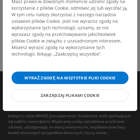
Masz prawo w dowolnym momencie udzielić zgody na
korzystanie z plików Cookie, odmówić jej lub wycofać ją.
W tym celu należy skorzystać z naszego narzędzia
ustawień plików Cookie. Jeśli nie wyrazisz zgody na
wykorzystanie tych technologii, uznamy, że nie
wyrażasz zgody na przechowywanie jakichkolwiek
plików Cookie w związku z uzasadnionym interesem.
Możesz wyrazić zgodę na wykorzystanie tych
technologii, klikając „Zaakceptuj wszystkie”.
WYRAŹ ZGODĘ NA WSZYSTKIE PLIKI COOKIE
ZARZĄDZAJ PLIKAMI COOKIE
Jednym z celów IMAIOS jest wspieranie i kształcenie osób opiekujących
się ludźmi i zwierzętami. Wspieramy osoby zatrudnione w ochronie
zdrowia, udostępniając im atlasy anatomiczne, współtworzone bazy
badań obrazowych przypadków klinicznych i kursy online...