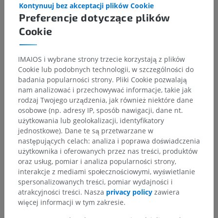
Kontynuuj bez akceptacji plików Cookie
Preferencje dotyczące plików
Powiązane struktury:
Nie istnieją struktury powiązane
z tą częścią ciała
Cookie
IMAIOS i wybrane strony trzecie korzystają z plików
Cookie lub podobnych technologii, w szczególności do
Tłumaczenia
badania popularności strony. Pliki Cookie pozwalają
nam analizować i przechowywać informacje, takie jak
rodzaj Twojego urządzenia, jak również niektóre dane
osobowe (np. adresy IP, sposób nawigacji, dane nt.
użytkowania lub geolokalizacji, identyfikatory
Zauważyłeś błąd?
jednostkowe). Dane te są przetwarzane w
Zachęcamy do przesyłania sugestii poprawek,
następujących celach: analiza i poprawa doświadczenia
tłumaczeń lub innych treści, które przełożą się na
użytkownika i oferowanych przez nas treści, produktów
lepszą jakość materiałów.
oraz usług, pomiar i analiza popularności strony,
interakcje z mediami społecznościowymi, wyświetlanie
spersonalizowanych treści, pomiar wydajności i
Zgłoś problem
atrakcyjności treści. Nasza
privacy policy
zawiera
więcej informacji w tym zakresie.
POBIERZ APLIKACJĘ