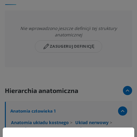
Nie wprowadzono jeszcze definicji tej struktury
anatomicznej
ZASUGERUJ DEFINICJĘ
Hierarchia anatomiczna
Anatomia człowieka 1
Anatomia układu kostnego
>
Układ nerwowy
>
Centralny system nerwowy
>
Mózg
>
Cechy wewnętrzne