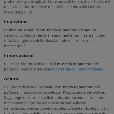
profonda rispetto agli altri due muscoli tenari, in particolare il
muscolo abduttore breve del pollice e il muscolo flessore
breve del pollice.
Inserzione
Le fibre muscolari del
muscolo opponente del pollice
decorrono obliquamente e lateralmente per inserirsi lungo
tutta la lunghezza della vista laterale del primo osso
metacarpale.
Innervazione
Come gli altri muscoli tenari, il
muscolo opponente del
pollice
è innervato dal
ramo ricorrente del nervo mediano
.
Azione
Dal punto di vista funzionale, il
muscolo opponente del
pollice
è il muscolo principale per l'opposizione del pollice.
Raggiunge questo scopo flettendo, abdducendo e ruotando
medialmente il primo osso metacarpale a livello
dell'articolazione carpometacarpale, consentendo al pollice di
toccare le punte delle altre dita. Questa azione è essenziale