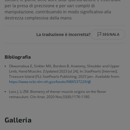
per la presa di precisione e per vari compiti di
manipolazione, contribuendo in modo significativo alla
destrezza complessiva della mano.
La traduzione è incorretta?
SEGNALA
Bibliografia
Okwumabua E, Sinkler MA, Bordoni B. Anatomy, Shoulder and Upper
Limb, Hand Muscles. [Updated 2023 Jul 24]. In: StatPearls [Internet].
Treasure Island (FL): StatPearls Publishing; 2025 Jan-. Available from:
https://www.ncbi.nlm.nih.gov/books/NBK537229/
Loss J, Li ZM. Biometry of thenar muscle origins on the flexor
retinaculum. Clin Anat. 2020 Nov;33(8):1176-1180.
Galleria