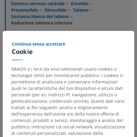
Sistema nervoso centrale
>
Encefalo
>
Prosencefalo
>
Diencefalo
>
Talamo
>
Sostanza bianca del talamo
>
Radiazione talamica inferiore
Strutture sottostanti:
Non sono presenti strutture
soggiacenti per questa parte anatomica
Continua senza accettare
Cookie
Neuroanatomia umana
IMAIOS e i terzi da esso selezionati usano cookies o
tecnologie simili per monitorareil pubblico. I cookies ci
permettono di analizzare e conservare informazioni
quali le caratteristiche del tuo dispositivo e alcuni dati
Traduzioni
personali (per es. indirizzi IP, navigazione, utilizzo o
geolocalizzazione, credenziali uniche). Questi dati sono
trattati ai fini seguenti: analisi e miglioramento
dell'esperienza dell'utente e/o della nostra offerta di
contenuti, prodotti e servizi, monitoraggio e analisi del
Hai notato un errore?
pubblico, interazione coi social network, visualizzazione
Non esitare a suggerire una correzione, traduzione o
di contenuti personalizzati, valutazione della