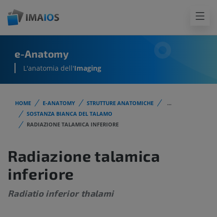
e-Anatomy
L'anatomia dell'
Imaging
HOME
E-ANATOMY
STRUTTURE ANATOMICHE
...
SOSTANZA BIANCA DEL TALAMO
RADIAZIONE TALAMICA INFERIORE
Radiazione talamica
inferiore
Radiatio inferior thalami