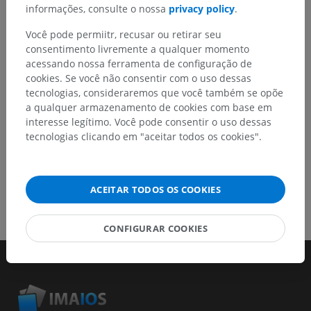
melhora de conteúdo.
informações, consulte o nossa
privacy policy
.
Relatar um problema
Você pode permiitr, recusar ou retirar seu
consentimento livremente a qualquer momento
acessando nossa ferramenta de configuração de
cookies. Se você não consentir com o uso dessas
BAIXE O APLICATIVO
tecnologias, consideraremos que você também se opõe
a qualquer armazenamento de cookies com base em
interesse legítimo. Você pode consentir o uso dessas
tecnologias clicando em "aceitar todos os cookies".
ACEITAR TODOS OS COOKIES
CONFIGURAR COOKIES