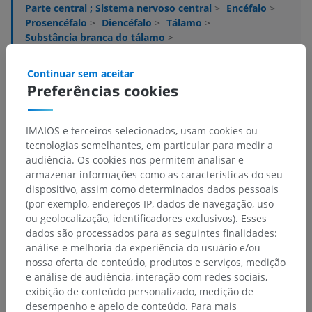
Parte central ; Sistema nervoso central
>
Encéfalo
>
Prosencéfalo
>
Diencéfalo
>
Tálamo
>
Substância branca do tálamo
>
radiação inferior do tálamo
Continuar sem aceitar
Estruturas subjacentes:
Não há nenhuma estrutura
Preferências cookies
subjacente para esta parte anatômica
IMAIOS e terceiros selecionados, usam cookies ou
tecnologias semelhantes, em particular para medir a
Neuroanatomia humana
audiência. Os cookies nos permitem analisar e
armazenar informações como as características do seu
dispositivo, assim como determinados dados pessoais
(por exemplo, endereços IP, dados de navegação, uso
Traduções
ou geolocalização, identificadores exclusivos). Esses
dados são processados para as seguintes finalidades:
análise e melhoria da experiência do usuário e/ou
nossa oferta de conteúdo, produtos e serviços, medição
Encontrou um erro?
e análise de audiência, interação com redes sociais,
exibição de conteúdo personalizado, medição de
Não hesite em nos sugerir uma correção, tradução ou
desempenho e apelo de conteúdo. Para mais