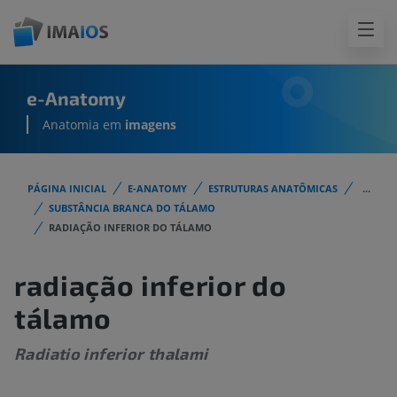
e-Anatomy
Anatomia em
imagens
PÁGINA INICIAL
E-ANATOMY
ESTRUTURAS ANATÔMICAS
...
SUBSTÂNCIA BRANCA DO TÁLAMO
RADIAÇÃO INFERIOR DO TÁLAMO
radiação inferior do
tálamo
Radiatio inferior thalami