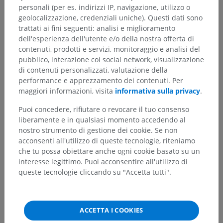
personali (per es. indirizzi IP, navigazione, utilizzo o
Strutture sottostanti:
Non sono presenti strutture
geolocalizzazione, credenziali uniche). Questi dati sono
soggiacenti per questa parte anatomica
trattati ai fini seguenti: analisi e miglioramento
dell'esperienza dell'utente e/o della nostra offerta di
contenuti, prodotti e servizi, monitoraggio e analisi del
pubblico, interazione coi social network, visualizzazione
di contenuti personalizzati, valutazione della
Traduzioni
performance e apprezzamento dei contenuti. Per
maggiori informazioni, visita
informativa sulla privacy
.
Puoi concedere, rifiutare o revocare il tuo consenso
liberamente e in qualsiasi momento accedendo al
Hai notato un errore?
nostro strumento di gestione dei cookie. Se non
acconsenti all'utilizzo di queste tecnologie, riteniamo
Non esitare a suggerire una correzione, traduzione o
che tu possa obiettare anche ogni cookie basato su un
un miglioramento dei contenuti.
interesse legittimo. Puoi acconsentire all'utilizzo di
queste tecnologie cliccando su "Accetta tutti".
Segnala un problema
ACCETTA I COOKIES
SCARICA L'APP