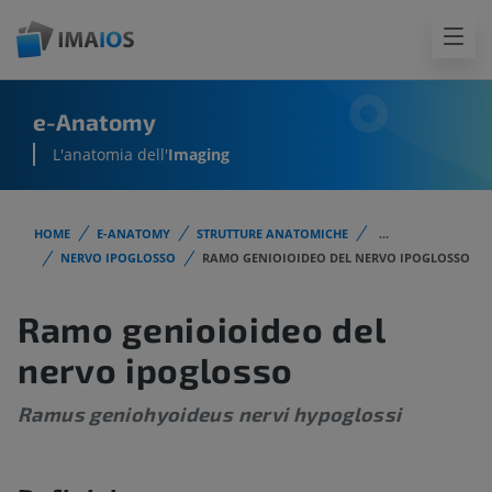
e-Anatomy
L'anatomia dell'
Imaging
HOME
E-ANATOMY
STRUTTURE ANATOMICHE
...
NERVO IPOGLOSSO
RAMO GENIOIOIDEO DEL NERVO IPOGLOSSO
Ramo genioioideo del
nervo ipoglosso
Ramus geniohyoideus nervi hypoglossi