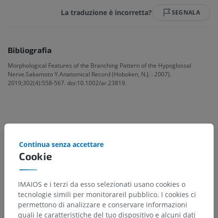
La traduzione è incorretta?
SEGNALA
Bibliografia
Morphological Features of the Branching Pattern of the Hypoglossal
Nerve.Sakamoto Y.Anatomical Record (Hoboken, N.J. : 2007).
2019;302(4):558-567. doi:10.1002/ar.23819.
Gerarchia anatomica
Continua senza accettare
Cookie
Anatomia umana 2
Corpo umano
>
Sistemi integrativi
>
IMAIOS e i terzi da esso selezionati usano cookies o
Sistema nervoso
>
Sistema nervoso periferico
>
tecnologie simili per monitorareil pubblico. I cookies ci
Nervi craniali
>
Nervo ipoglosso
>
permettono di analizzare e conservare informazioni
Ramo genioioideo del nervo ipoglosso
quali le caratteristiche del tuo dispositivo e alcuni dati