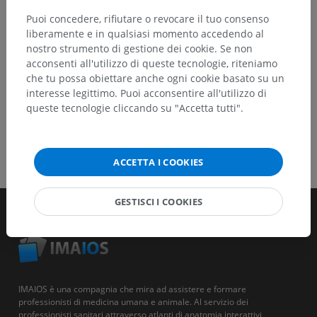
Puoi concedere, rifiutare o revocare il tuo consenso
SCARICA L'APP
liberamente e in qualsiasi momento accedendo al
nostro strumento di gestione dei cookie. Se non
acconsenti all'utilizzo di queste tecnologie, riteniamo
che tu possa obiettare anche ogni cookie basato su un
interesse legittimo. Puoi acconsentire all'utilizzo di
queste tecnologie cliccando su "Accetta tutti".
ACCETTA I COOKIES
GESTISCI I COOKIES
IMAIOS è una compagnia che mira ad assistere e formare
professionisti di medicina umana e animale. Al servizio dei
professionisti sanitari attraverso atlanti di anatomia interattivi,