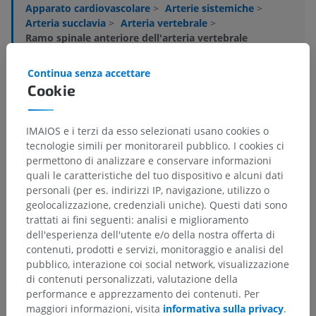
Apparato cardiovascolare
>
Arterie sistemiche
>
Arteria succlavia
>
Arteria vertebrale
>
Ramo spinale anteriore dell'arteria vertebrale
Strutture sottostanti:
Non sono presenti strutture
Continua senza accettare
soggiacenti per questa parte anatomica
Cookie
IMAIOS e i terzi da esso selezionati usano cookies o
tecnologie simili per monitorareil pubblico. I cookies ci
Traduzioni
permettono di analizzare e conservare informazioni
quali le caratteristiche del tuo dispositivo e alcuni dati
personali (per es. indirizzi IP, navigazione, utilizzo o
geolocalizzazione, credenziali uniche). Questi dati sono
trattati ai fini seguenti: analisi e miglioramento
Hai notato un errore?
dell'esperienza dell'utente e/o della nostra offerta di
Non esitare a suggerire una correzione, traduzione o
contenuti, prodotti e servizi, monitoraggio e analisi del
un miglioramento dei contenuti.
pubblico, interazione coi social network, visualizzazione
di contenuti personalizzati, valutazione della
Segnala un problema
performance e apprezzamento dei contenuti. Per
maggiori informazioni, visita
informativa sulla privacy
.