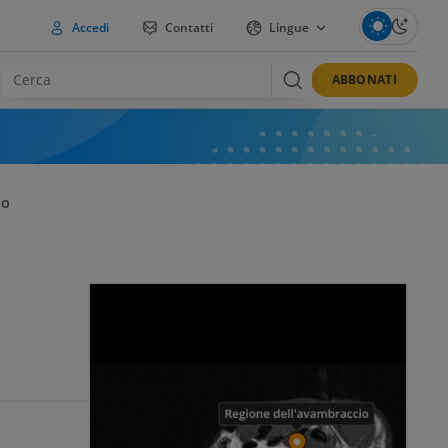
Accedi
Contatti
Lingue
ABBONATI
IO
o