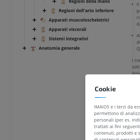
Regioni della mano
I
Regioni dell'arto inferiore
p
r
Apparati muscoloscheletrici
d
Apparati viscerali
A
Sistemi integrativi
d
Anatomia generale
Q
I co
sot
ins
del
for
Cookie
IMAIOS e i terzi da es
permettono di analizza
personali (per es. indi
trattati ai fini seguen
Bib
contenuti, prodotti e 
C
di contenuti personal