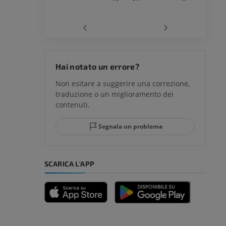
chio
‹
›
del ginocchio
Hai notato un errore?
Non esitare a suggerire una correzione,
traduzione o un miglioramento dei
glia e del
contenuti.
Segnala un problema
mpiede
SCARICA L'APP
nferiore