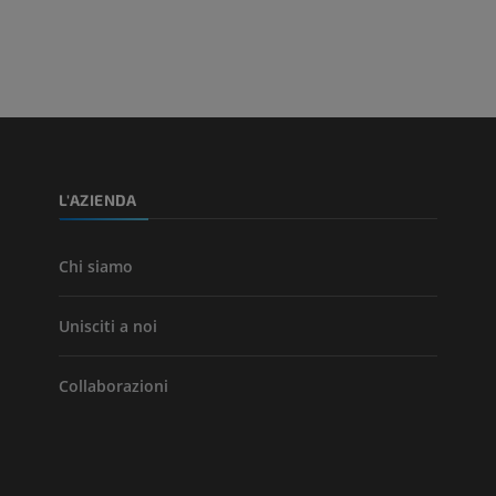
Arterie ed oss
TC
GRATUITO
Angiografia del
inferiore (DSA)
L'AZIENDA
Angiografia
GRATUITO
Chi siamo
Unisciti a noi
Collaborazioni