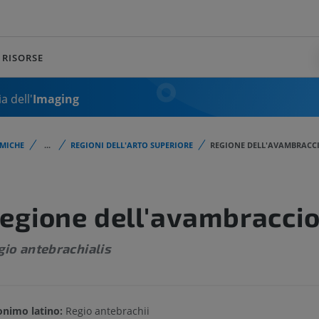
RISORSE
a dell'
Imaging
MICHE
...
REGIONI DELL'ARTO SUPERIORE
REGIONE DELL'AVAMBRACC
egione dell'avambracci
gio antebrachialis
onimo latino:
Regio antebrachii