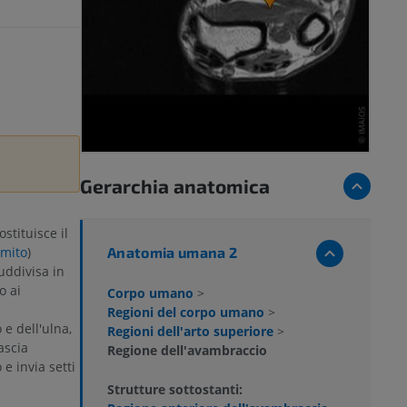
e
Gerarchia anatomica
tituisce il
Anatomia umana 2
omito
)
uddivisa in
o ai
Corpo umano
>
Regioni del corpo umano
>
e dell'ulna,
Regioni dell'arto superiore
>
ascia
Regione dell'avambraccio
e invia setti
Strutture sottostanti: