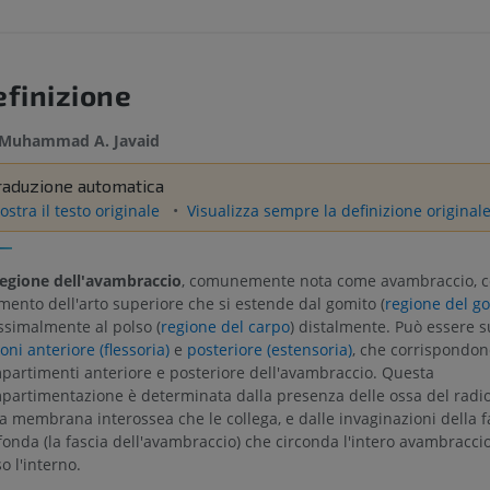
efinizione
Muhammad A. Javaid
raduzione automatica
stra il testo originale
Visualizza sempre la definizione original
egione dell'avambraccio
, comunemente nota come avambraccio, cos
mento dell'arto superiore che si estende dal gomito (
regione del g
ssimalmente al polso (
regione del carpo
) distalmente. Può essere s
oni anteriore (flessoria)
e
posteriore (estensoria)
, che corrispondon
partimenti anteriore e posteriore dell'avambraccio. Questa
partimentazione è determinata dalla presenza delle ossa del radio 
la membrana interossea che le collega, e dalle invaginazioni della f
onda (la fascia dell'avambraccio) che circonda l'intero avambraccio 
o l'interno.