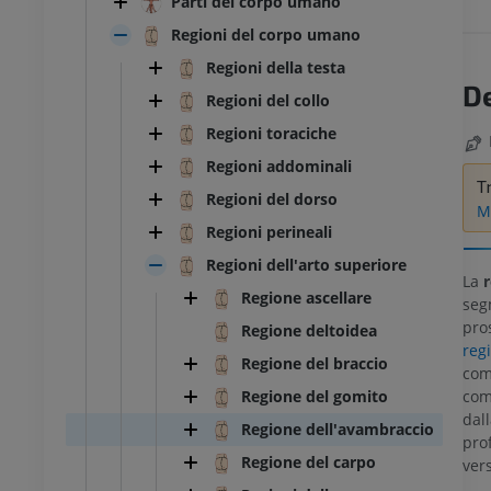
Parti del corpo umano
Regioni del corpo umano
Regioni della testa
D
Regioni del collo
Regioni toraciche
Regioni addominali
T
Regioni del dorso
Mo
Regioni perineali
Regioni dell'arto superiore
La
r
Regione ascellare
seg
pro
Regione deltoidea
regi
Regione del braccio
com
com
Regione del gomito
dal
Regione dell'avambraccio
prof
Regione del carpo
vers