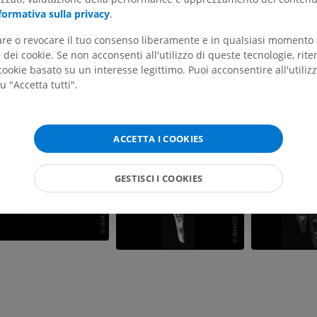
ARTO SUPERIORE
ARTO INFERIORE
mpartments. [Updated 2023 Jul 31]. In: StatPearls [Internet]. Treasure Island (FL)
formativa sulla privacy
.
blishing; 2025 Jan-. Available from:
https://www.ncbi.nlm.nih.gov/books/NBK539
tare o revocare il tuo consenso liberamente e in qualsiasi momento
RMN dell'arto superiore
Arto inferiore
dei cookie. Se non acconsenti all'utilizzo di queste tecnologie, ri
RM
Illustrazioni
ookie basato su un interesse legittimo. Puoi acconsentire all'utiliz
lleria
PREMIUM
PREMIUM
u "Accetta tutti".
RMN della spalla
Radiografia del
RM
inferiore
Radiografie
ACCETTA I COOKIES
PREMIUM
GRATUITO
RMN del polso
GESTISCI I COOKIES
RM
RMN dell’arto 
RM
PREMIUM
PREMIUM
RMN del gomito
RM
RMN dell'anca
RM
PREMIUM
PREMIUM
RMN della mano