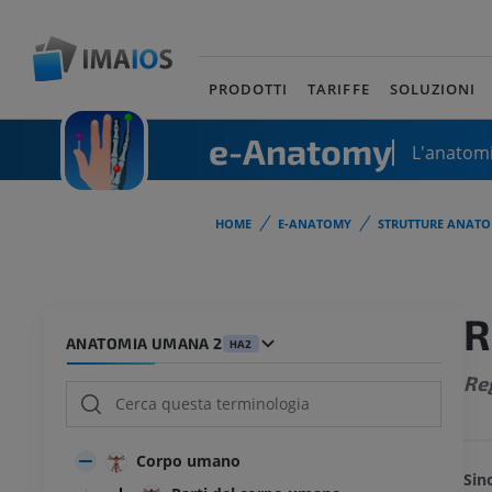
PRODOTTI
TARIFFE
SOLUZIONI
e-Anatomy
L'anatomi
HOME
E-ANATOMY
STRUTTURE ANATO
R
ANATOMIA UMANA 2
HA2
Re
Corpo umano
Sin