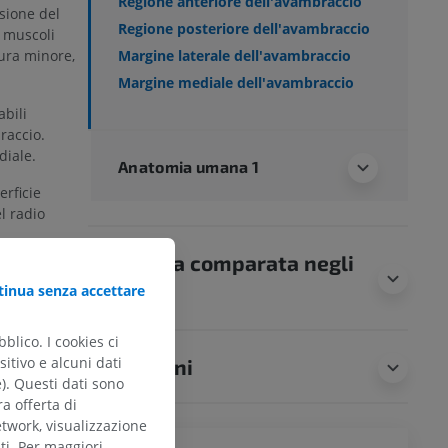
Regione anteriore dell'avambraccio
sione del
Regione posteriore dell'avambraccio
i muscoli
sura minore,
Margine laterale dell'avambraccio
Margine mediale dell'avambraccio
bili
raccio.
diale.
Anatomia umana 1
erficie
l radio
che alla
Anatomia comparata negli
partimenti.
inua senza accettare
animali
blico. I cookies ci
itivo e alcuni dati
Traduzioni
e). Questi dati sono
ra offerta di
etwork, visualizzazione
Forearm
ti. Per maggiori