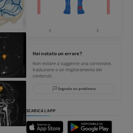
chio
‹
›
del ginocchio
Hai notato un errore?
Non esitare a suggerire una correzione,
traduzione o un miglioramento dei
glia e del
contenuti.
Segnala un problema
mpiede
SCARICA L'APP