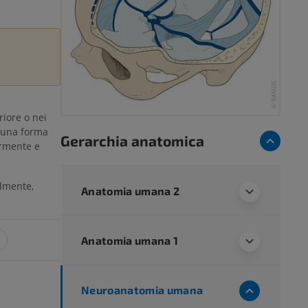
iore o nei
a una forma
Gerarchia anatomica
ormente e
almente,
Anatomia umana 2
Anatomia umana 1
Neuroanatomia umana