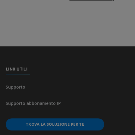
nferiore
a della gamba
l’arto
LINK UTILI
Supporto
Supporto abbonamento IP
TROVA LA SOLUZIONE PER TE