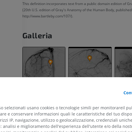
This definition incorporates text from a public domain edition of G
(20th U.S. edition of Gray's Anatomy of the Human Body, published
http://www.bartleby.com/107/).
Galleria
a
Cont
so selezionati usano cookies o tecnologie simili per monitorareil pub
re e conservare informazioni quali le caratteristiche del tuo dispos
rizzi IP, navigazione, utilizzo o geolocalizzazione, credenziali unich
ti: analisi e miglioramento dell'esperienza dell'utente e/o della nost