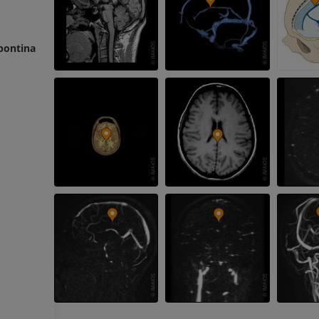
PREMIUM
RMN della mano
RM
RMN del ginoc
opontina
RM
PREMIUM
PREMIUM
Radiografia dell’arto
superiore
Artrografia TC 
Radiografie
Artrografia
PREMIUM
PREMIUM
Arto superiore
RMN della cavi
Illustrazioni
retropiede
RM
PREMIUM
PREMIUM
Arteriografia dell'arto
superiore
RMN dell’ava
Angiografia
RM
GRATUITO
PREMIUM