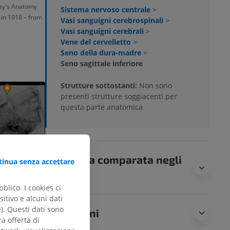
ray's Anatomy
Sistema nervoso centrale
>
 in 1918 – from
Vasi sanguigni cerebrospinali
>
Vasi sanguigni cerebrali
>
Vene del cervelletto
>
Seno della dura-madre
>
Seno sagittale inferiore
Strutture sottostanti:
Non sono
presenti strutture soggiacenti per
questa parte anatomica
Anatomia comparata negli
inua senza accettare
animali
blico. I cookies ci
itivo e alcuni dati
e). Questi dati sono
Traduzioni
ra offerta di