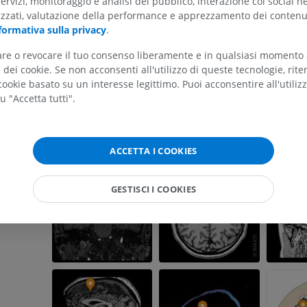
servizi, monitoraggio e analisi del pubblico, interazione coi social n
izzati, valutazione della performance e apprezzamento dei contenu
formativa sulla privacy
.
ARTO SUPERIORE
ARTO INFERIORE
tare o revocare il tuo consenso liberamente e in qualsiasi momento
dei cookie. Se non acconsenti all'utilizzo di queste tecnologie, ri
RMN dell'arto superiore
Arto inferiore
ookie basato su un interesse legittimo. Puoi acconsentire all'utiliz
RM
Illustrazioni
u "Accetta tutti".
PREMIUM
PREMIUM
e
RMN della spalla
Radiografia del
ACCETTA I COOKIES
RM
inferiore
Radiografie
ce
PREMIUM
GRATUITO
GESTISCI I COOKIES
RMN del polso
RM
RMN dell’arto 
RM
PREMIUM
PREMIUM
RMN del gomito
RM
RMN dell'anca
RM
PREMIUM