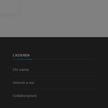
Visible Human Project
CTA dell’arto i
fotografie
TC
PREMIUM
PREMIUM
Arterie ed oss
TC
GRATUITO
Angiografia del
inferiore (DSA)
L'AZIENDA
Angiografia
GRATUITO
Chi siamo
Unisciti a noi
Collaborazioni