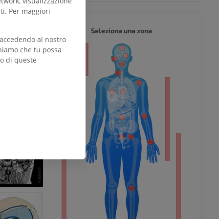
etwork, visualizzazione
ti. Per maggiori
CORPO 
Seleziona una zona
 accedendo al nostro
teniamo che tu possa
zo di queste
l’arto
inferiore