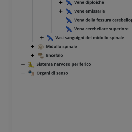
ITO
GRATUITO
Vene diploiche
Vene emissarie
feriore
Arto inferiore
Vena della fessura cerebell
azioni
Illustrazioni
Vena cerebellare superiore
UM
PREMIUM
Vasi sanguigni del midollo spinale
TC di caviglia e piede
Midollo spinale
TC
Encefalo
PREMIUM
Sistema nervoso periferico
Organi di senso