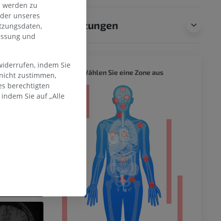
n werden zu
oder unseres
Übersetzungen
tzungsdaten,
messung und
widerrufen, indem Sie
GANZER
Wählen Sie eine Zone aus
 nicht zustimmen,
es berechtigten
ität
indem Sie auf „Alle
hme der
mität
en Extremität