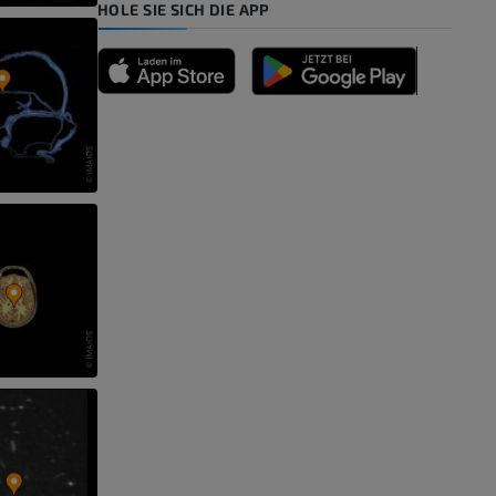
HOLE SIE SICH DIE APP
n
nd -knochen
der unteren