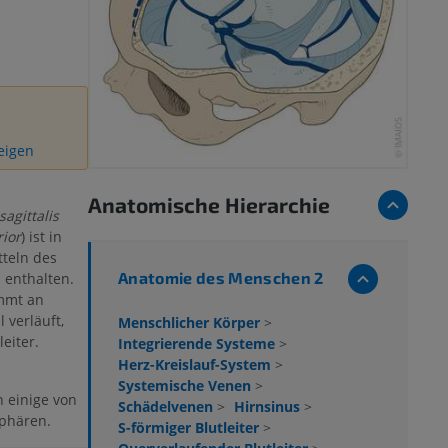
zeigen
Anatomische Hierarchie
sagittalis
rior
) ist in
tteln des
Anatomie des Menschen 2
 enthalten.
immt an
 verläuft,
Menschlicher Körper
>
eiter.
Integrierende Systeme
>
Herz-Kreislauf-System
>
Systemische Venen
>
h einige von
Schädelvenen
>
Hirnsinus
>
phären.
S-förmiger Blutleiter
>