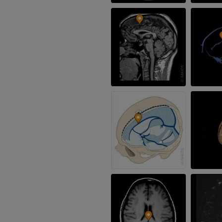
Angiographie
MRT Vorfuß
MRT
KOSTENLOS
PREMIUM
Visible Human Project
Fotografie
CTA der untere
Extremitäten
PREMIUM
CT
PREMIUM
Beinarterien u
CT
KOSTENLOS
Arteriografie 
Extremität
Angiographie
KOSTENLOS