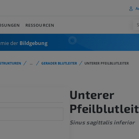
A
ÖSUNGEN
RESSOURCEN
omie der
Bildgebung
STRUKTUREN
...
GERADER BLUTLEITER
UNTERER PFEILBLUTLEITER
Unterer
Pfeilblutlei
Sinus sagittalis inferior