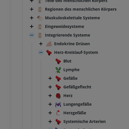
Teile des menschlichen Körpers
Regionen des menschlichen Körpers
Muskuloskelettale Systeme
Eingeweidesysteme
Integrierende Systeme
Endokrine Drüsen
Herz-Kreislauf-System
Blut
Lymphe
Gefäße
Gefäßgeflecht
Herz
Lungengefäße
Herzgefäße
Systemische Arterien