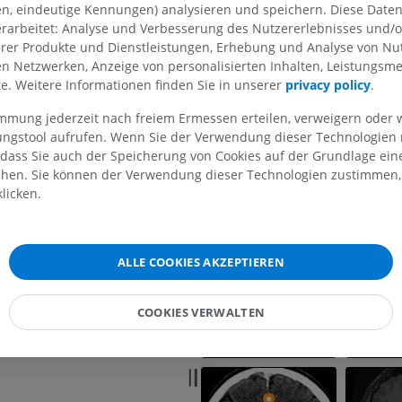
blutleiter
en, eindeutige Kennungen) analysieren und speichern. Diese Date
rarbeitet: Analyse und Verbesserung des Nutzererlebnisses und/
erer Produkte und Dienstleistungen, Erhebung und Analyse von Nu
len Netzwerken, Anzeige von personalisierten Inhalten, Leistungs
lte. Weitere Informationen finden Sie in unserer
privacy policy
.
immung jederzeit nach freiem Ermessen erteilen, verweigern oder 
OBERE GLIEDMASSE
UNTERE GLIEDMASSE
lungstool aufrufen. Wenn Sie der Verwendung dieser Technologien
 dass Sie auch der Speicherung von Cookies auf der Grundlage ein
MRT der oberen Extremität
Untere Extrem
chen. Sie können der Verwendung dieser Technologien zustimmen, 
MRT
Abbildungen
licken.
PREMIUM
PREMIUM
MRT der Schulter
Röntgenaufna
ALLE COOKIES AKZEPTIEREN
MRT
unteren Extre
Röntgenbilder
PREMIUM
COOKIES VERWALTEN
KOSTENLOS
MRT des Handgelenks
MRT
MRT der unter
MRT
PREMIUM
PREMIUM