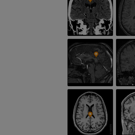
MRT des Ellenbogens
MRT
Hüft-MRT
MRT
PREMIUM
PREMIUM
MRT der Hand
MRT
Knie-MRT
MRT
PREMIUM
PREMIUM
Röntgenaufnahme der
oberen Extremität
CT-Arthografie
Röntgenbilder
Kniegelenks
CT-Arthrogra
PREMIUM
PREMIUM
Obere Extremität
Abbildungen
MRT des Sprun
des Rückfußes
PREMIUM
MRT
PREMIUM
Arteriografie der oberen
Extremität