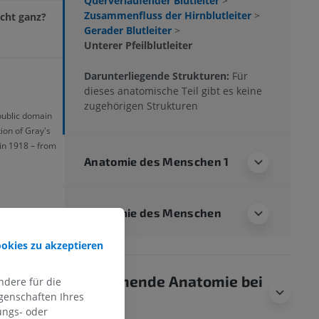
Querverlaufender Blutleiter
>
Zusammenfluss der Hirnblutleiter
>
cht ganz?
Gerader Blutleiter
>
Unterer Pfeilblutleiter
Darunterliegende Strukturen:
Für
dieses anatomische Teil gibt es keine
zugehörigen Strukturen
 public domain
ion of Gray's
in 1918 – from
Anatomie des Menschen 1
Anatomie des Menschen
ookies zu akzeptieren
Vergleichende Anatomie bei
dere für die
genschaften Ihres
Tieren
ungs- oder