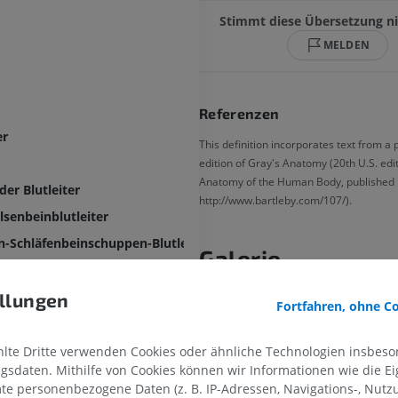
Stimmt diese Übersetzung ni
MELDEN
Referenzen
er
This definition incorporates text from a
edition of Gray's Anatomy (20th U.S. edit
Anatomy of the Human Body, published 
er Blutleiter
http://www.bartleby.com/107/).
lsenbeinblutleiter
n-Schläfenbeinschuppen-Blutleiter
Galerie
luss der Hirnblutleiter
er Blutleiter
llungen
Fortfahren, ohne C
Unterer Pfeilblutleiter
rhauptsblutleiter
te Dritte verwenden Cookies oder ähnliche Technologien insbeson
sdaten. Mithilfe von Cookies können wir Informationen wie die Ei
r Pfeilblutleiter
te personenbezogene Daten (z. B. IP-Adressen, Navigations-, Nutz