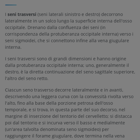
I
seni trasversi
(seni laterali sinistro e destro) decorrono
lateralmente in un solco lungo la superficie interna dell'osso
occipitale. Drenano dalla confluenza dei seni (in
corrispondenza della protuberanza occipitale interna) verso i
seni sigmoidei, che si connettono infine alla vena giugulare
interna.
I seni trasversi sono di grandi dimensioni e hanno origine
dalla protuberanza occipitale interna; uno, generalmente il
destro, è la diretta continuazione del seno sagittale superiore,
l'altro del seno retto.
Ciascun seno trasverso decorre lateralmente e in avanti,
descrivendo una leggera curva con la convessità rivolta verso
l'alto, fino alla base della porzione petrosa dell'osso
temporale, e si trova, in questa parte del suo decorso, nel
margine di inserzione del tentorio del cervelletto; si distacca
poi dal tentorio e si incurva verso il basso e medialmente
(un'area talvolta denominata seno sigmoideo) per
raggiungere il forame giugulare, dove termina nella vena