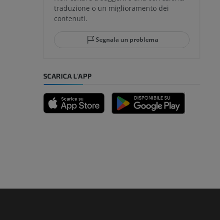
traduzione o un miglioramento dei
glia e del
contenuti.
Segnala un problema
mpiede
SCARICA L'APP
nferiore
a della gamba
l’arto