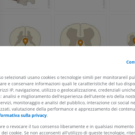
Cont
so selezionati usano cookies o tecnologie simili per monitorareil pub
re e conservare informazioni quali le caratteristiche del tuo dispos
ARTO SUPERIORE
ARTO INFERIORE
rizzi IP, navigazione, utilizzo o geolocalizzazione, credenziali unich
ti: analisi e miglioramento dell'esperienza dell'utente e/o della nost
RMN dell'arto superiore
Arto inferiore
servizi, monitoraggio e analisi del pubblico, interazione coi social n
RM
Illustrazioni
izzati, valutazione della performance e apprezzamento dei contenu
formativa sulla privacy
.
PREMIUM
PREMIUM
tare o revocare il tuo consenso liberamente e in qualsiasi momento
RMN della spalla
Radiografia del
dei cookie. Se non acconsenti all'utilizzo di queste tecnologie, ri