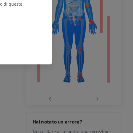
zo di queste
inferiore
chio
‹
›
del ginocchio
Hai notato un errore?
Non esitare a suggerire una correzione,