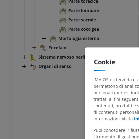
Parte toracica
Parte lombare
Parte sacrale
Parte coccigea
Morfologia esterna
Encefalo
Sistema nervoso periferico
Cookie
Organi di senso
IMAIOS e i terzi da es
permettono di analizza
TARSO-PIEDE
personali (per es. indi
trattati ai fini seguen
l ginocchio
RMN dell’astragalo
contenuti, prodotti e 
RM
di contenuti personal
informazioni, visita
in
UM
PREMIUM
Puoi concedere, rifiu
afia TC del ginocchio
RMN dell’avampiede
strumento di gestione 