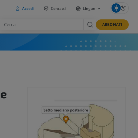
Accedi
Contatti
Lingue
ABBONATI
re