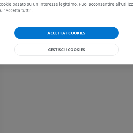
RM
inferiore
ookie basato su un interesse legittimo. Puoi acconsentire all'utiliz
Radiografie
PREMIUM
u "Accetta tutti".
GRATUITO
RMN del polso
RM
RMN dell’arto 
ACCETTA I COOKIES
RM
PREMIUM
PREMIUM
GESTISCI I COOKIES
RMN del gomito
RM
RMN dell'anca
RM
PREMIUM
PREMIUM
RMN della mano
RM
RMN del ginoc
RM
PREMIUM
PREMIUM
Radiografia dell’arto
superiore
Artrografia TC 
Radiografie
Artrografia
PREMIUM
PREMIUM