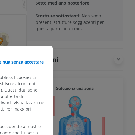
Setto mediano posteriore
Strutture sottostanti:
Non sono
presenti strutture soggiacenti per
questa parte anatomica
Traduzioni
inua senza accettare
blico. I cookies ci
itivo e alcuni dati
CORPO 
Seleziona una zona
e). Questi dati sono
ra offerta di
etwork, visualizzazione
ti. Per maggiori
 accedendo al nostro
l’arto
teniamo che tu possa