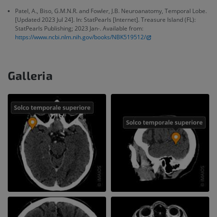
Patel, A., Biso, G.M.N.R. and Fowler, J.B. Neuroanatomy, Temporal Lobe.
[Updated 2023 Jul 24]. In: StatPearls [Internet]. Treasure Island (FL):
StatPearls Publishing; 2023 Jan-. Available from:
https://www.ncbi.nlm.nih.gov/books/NBK519512/
Galleria