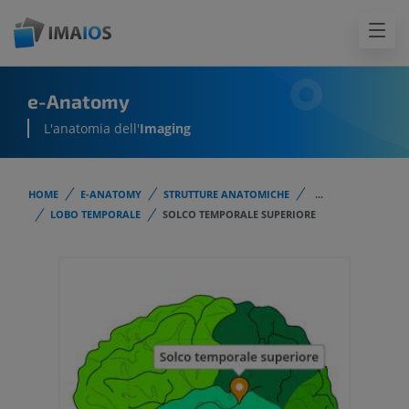
e-Anatomy
L'anatomia dell'
Imaging
HOME
E-ANATOMY
STRUTTURE ANATOMICHE
...
LOBO TEMPORALE
SOLCO TEMPORALE SUPERIORE