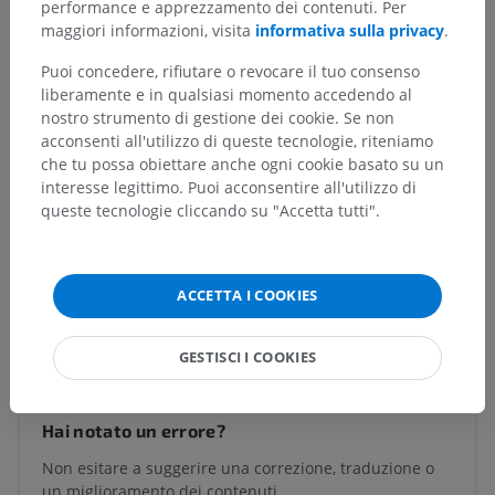
performance e apprezzamento dei contenuti. Per
Corpo umano
>
Apparati viscerali
>
maggiori informazioni, visita
informativa sulla privacy
.
Apparato digerente
>
Canale alimentare
>
Intestino crasso
>
Puoi concedere, rifiutare o revocare il tuo consenso
Tela sottomucosa dell'intestino crasso
liberamente e in qualsiasi momento accedendo al
nostro strumento di gestione dei cookie. Se non
Strutture sottostanti:
Non sono presenti strutture
acconsenti all'utilizzo di queste tecnologie, riteniamo
soggiacenti per questa parte anatomica
che tu possa obiettare anche ogni cookie basato su un
interesse legittimo. Puoi acconsentire all'utilizzo di
queste tecnologie cliccando su "Accetta tutti".
Anatomia umana 1
ACCETTA I COOKIES
Traduzioni
GESTISCI I COOKIES
Hai notato un errore?
Non esitare a suggerire una correzione, traduzione o
un miglioramento dei contenuti.