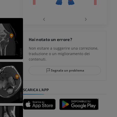
chio
‹
›
del ginocchio
Hai notato un errore?
Non esitare a suggerire una correzione,
traduzione o un miglioramento dei
glia e del
contenuti.
Segnala un problema
mpiede
SCARICA L'APP
nferiore