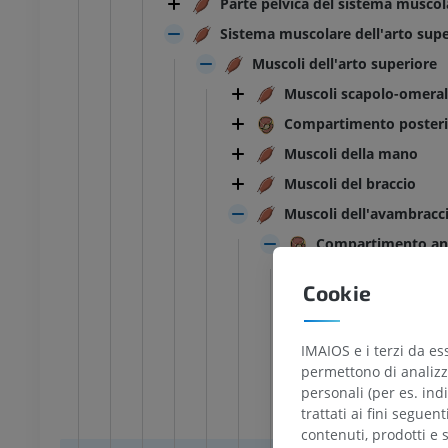
Parte pelvica del sistema muscol
Sistema muscolare dell'arto supe
Muscoli dell'arto superiore
Muscoli scapolo-omeral
Compartimento posteri
Muscoli della mano
Muscoli del braccio
Muscoli dell'avambracc
Compartimento ant
Parte superfic
Cookie
Muscolo 
Muscolo f
IMAIOS e i terzi da es
Muscolo 
permettono di analizza
personali (per es. indi
Muscolo f
trattati ai fini seguen
Muscolo fl
contenuti, prodotti e 