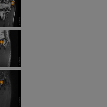
a della gamba
l’arto