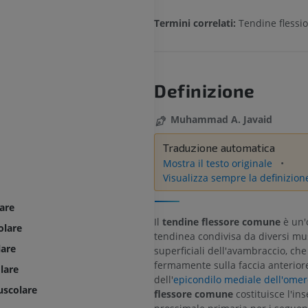
Termini correlati:
Tendine fless
Definizione
Muhammad A. Javaid
Traduzione automatica
Mostra il testo originale
Visualizza sempre la definizion
are
Il
tendine flessore comune
è un'
olare
tendinea condivisa da diversi mus
lare
superficiali dell'avambraccio, che
fermamente sulla faccia anterior
lare
dell'
epicondilo mediale dell'omer
uscolare
flessore comune
costituisce l'in