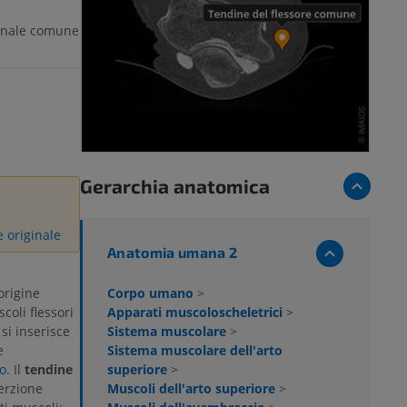
ionale comune
Gerarchia anatomica
e originale
Anatomia umana 2
Corpo umano
>
origine
Apparati muscoloscheletrici
>
coli flessori
Sistema muscolare
>
 si inserisce
Sistema muscolare dell'arto
e
superiore
>
o
. Il
tendine
Muscoli dell'arto superiore
>
serzione