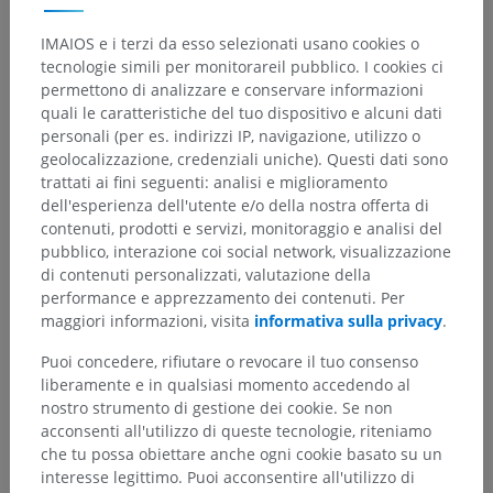
Galleria
IMAIOS e i terzi da esso selezionati usano cookies o
tecnologie simili per monitorareil pubblico. I cookies ci
permettono di analizzare e conservare informazioni
quali le caratteristiche del tuo dispositivo e alcuni dati
personali (per es. indirizzi IP, navigazione, utilizzo o
geolocalizzazione, credenziali uniche). Questi dati sono
trattati ai fini seguenti: analisi e miglioramento
dell'esperienza dell'utente e/o della nostra offerta di
contenuti, prodotti e servizi, monitoraggio e analisi del
pubblico, interazione coi social network, visualizzazione
di contenuti personalizzati, valutazione della
performance e apprezzamento dei contenuti. Per
maggiori informazioni, visita
informativa sulla privacy
.
Gerarchia anatomica
Puoi concedere, rifiutare o revocare il tuo consenso
liberamente e in qualsiasi momento accedendo al
nostro strumento di gestione dei cookie. Se non
Anatomia umana 2
acconsenti all'utilizzo di queste tecnologie, riteniamo
che tu possa obiettare anche ogni cookie basato su un
Corpo umano
>
Sistemi integrativi
>
interesse legittimo. Puoi acconsentire all'utilizzo di
Apparato cardiovascolare
>
Vasi cardiaci
>