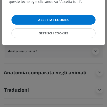
queste tecnologie cliccando su "Accetta tutti".
Vene cardiache
Strutture sottostanti:
Seno coronario
ACCETTA I COOKIES
Vene cardiache anteriori
Vene cardiache minime
GESTISCI I COOKIES
Anatomia umana 1
Anatomia comparata negli animali
Traduzioni