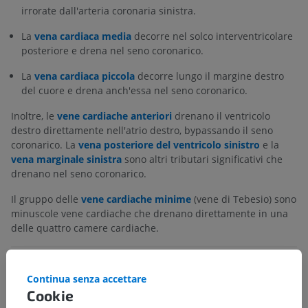
irrorate dall'arteria coronaria sinistra.
La
vena cardiaca media
decorre nel solco interventricolare
posteriore e drena nel seno coronarico.
La
vena cardiaca piccola
decorre lungo il margine destro
del cuore e drena anch'essa nel seno coronarico.
Inoltre, le
vene cardiache anteriori
drenano il ventricolo
destro direttamente nell'atrio destro, bypassando il seno
coronarico. La
vena posteriore del ventricolo sinistro
e la
vena marginale sinistra
sono altri tributari significativi che
drenano nel seno coronarico.
Il gruppo delle
vene cardiache minime
(vene di Tebesio) sono
minuscole vene cardiache che drenano direttamente in una
delle quattro camere cardiache.
La traduzione è incorretta?
SEGNALA
Continua senza accettare
Cookie