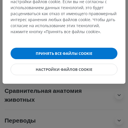
настройки файлов cookie. Если вы не согласны с
Сердечно-сосудистая система
>
Vasa cardiaca
>
использованием данных технологий, это будет
Venae cardiacae
расцениваться как отказ от имеющего правомерный
интерес хранения любых файлов cookie. Чтобы дать
Основные структуры:
согласие на использование этих технологий,
Венечный синус
нажмите кнопку «Принять все файлы cookie».
Venae anteriores cordis
Venae minimae cordis
ПРИНЯТЬ ВСЕ ФАЙЛЫ COOKIE
Анатомия человека 1
НАСТРОЙКИ ФАЙЛОВ COOKIE
Сравнительная анатомия
животных
Переводы