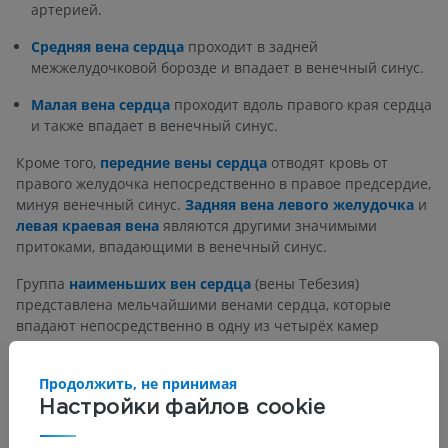
артерией.
Средняя вена сердца
проходит в задней
межжелудочковой борозде и впадает в венечный синус.
Малая вена сердца
проходит вдоль правого края сердца
и также впадает в венечный синус.
Кроме того,
передние вены сердца
отводят кровь от
правого желудочка непосредственно в правое предсердие,
минуя венечный синус.
Задняя вена левого желудочка
и
левая краевая вена
являются другими значимыми
притоками, впадающими в венечный синус.
Группа
наименьших вен сердца
(вены Тебезия)
представлена мельчайшими венами сердца, которые
впадают непосредственно в одну из четырёх камер
сердца.
Продолжить, не принимая
Есть ли проблема с этим переводом?
СООБЩИТЬ
Настройки файлов cookie