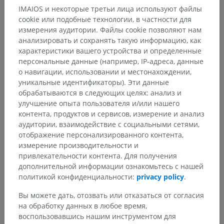
IMAIOS и некоторые третьи лица используют файлы
cookie или подобные технологии, в частности для
Галерея
измерения аудитории. Файлы cookie позволяют нам
анализировать и сохранять такую информацию, как
характеристики вашего устройства и определенные
персональные данные (например, IP-адреса, данные
о навигации, использовании и местонахождении,
уникальные идентификаторы). Эти данные
обрабатываются в следующих целях: анализ и
улучшение опыта пользователя и/или нашего
контента, продуктов и сервисов, измерение и анализ
аудитории, взаимодействие с социальными сетями,
отображение персонализированного контента,
измерение производительности и
привлекательности контента. Для получения
Анатомическая иерархия
дополнительной информации ознакомьтесь с нашей
политикой конфиденциальности:
privacy policy
.
Вы можете дать, отозвать или отказаться от согласия
Анатомия человека 2
на обработку данных в любое время,
воспользовавшись нашим инструментом для
Человеческое тело
>
Systemata integrantia
>