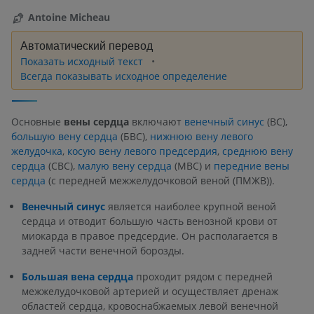
Antoine Micheau
Автоматический перевод
Показать исходный текст
Всегда показывать исходное определение
Основные
вены сердца
включают
венечный синус
(ВС),
большую вену сердца
(БВС),
нижнюю вену левого
желудочка
,
косую вену левого предсердия
,
среднюю вену
сердца
(СВС),
малую вену сердца
(МВС) и
передние вены
сердца
(с передней межжелудочковой веной (ПМЖВ)).
Венечный синус
является наиболее крупной веной
сердца и отводит большую часть венозной крови от
миокарда в правое предсердие. Он располагается в
задней части венечной борозды.
Большая вена сердца
проходит рядом с передней
межжелудочковой артерией и осуществляет дренаж
областей сердца, кровоснабжаемых левой венечной