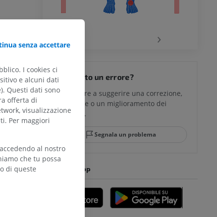
chio
‹
›
inua senza accettare
del ginocchio
blico. I cookies ci
Hai notato un errore?
itivo e alcuni dati
e). Questi dati sono
Non esitare a suggerire una correzione,
ra offerta di
traduzione o un miglioramento dei
glia e del
etwork, visualizzazione
contenuti.
ti. Per maggiori
Segnala un problema
 accedendo al nostro
teniamo che tu possa
mpiede
zo di queste
SCARICA L'APP
nferiore