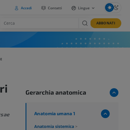
Accedi
Contatti
Lingue
ABBONATI
SE
ri
Gerarchia anatomica
Anatomia umana 1
rsae
Anatomia sistemica
>