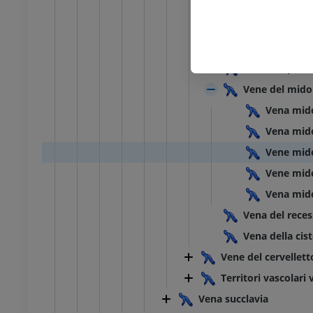
Vene interped
Vena intercoll
Vena mesencefa
Vene del pont
Vene del midol
Vena mid
Vena mido
Vene mido
Vene mido
Vena mid
Vena del reces
Vena della cis
Vene del cervellett
Territori vascolari 
Vena succlavia