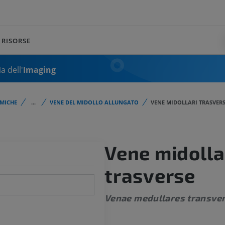
RISORSE
a dell'
Imaging
MICHE
...
VENE DEL MIDOLLO ALLUNGATO
VENE MIDOLLARI TRASVER
Vene midolla
trasverse
Venae medullares transve