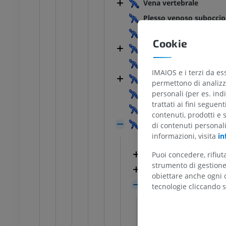
Vena vertebrale
Plesso venoso suboccip
feriore
Arto inferiore
azioni
Illustrazioni
Vena cervicale profond
UM
PREMIUM
Cookie
Vene toraciche interne
Vena intercostale supr
TC di caviglia e piede
IMAIOS e i terzi da es
TC
Vena giugulare interna
permettono di analizza
PREMIUM
Vena giugulare interna 
personali (per es. indi
trattati ai fini seguen
Vena giugulare interna s
contenuti, prodotti e 
Vene cerebrali
di contenuti personal
informazioni, visita
in
Vene portali ipofis
Vene cerebrali super
Puoi concedere, rifiu
strumento di gestione 
Vene cerebrali pro
obiettare anche ogni c
Vene del tronco ce
tecnologie cliccando s
Vena pontome
Vena pontomes