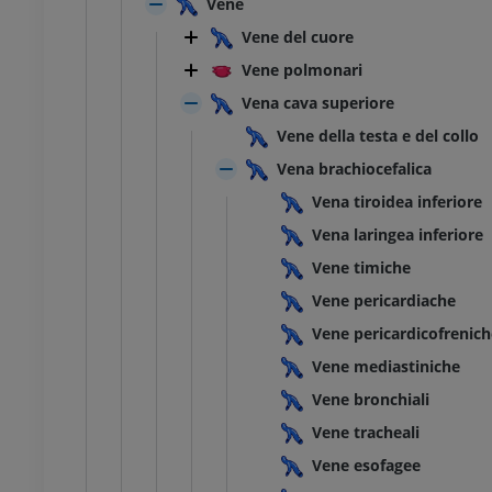
Vene
Vene del cuore
TARSO-PIEDE
Vene polmonari
l ginocchio
RMN dell’astragalo
Vena cava superiore
RM
Vene della testa e del collo
UM
PREMIUM
Vena brachiocefalica
afia TC del ginocchio
RMN dell’avampiede
Vena tiroidea inferiore
afia
RM
Vena laringea inferiore
UM
PREMIUM
Vene timiche
Vene pericardiache
l’arto inferiore
RMN dell’arto inferiore
RM
Vene pericardicofrenich
UM
PREMIUM
Vene mediastiniche
Vene bronchiali
afia dell’arto
Radiografia dell’arto
re
inferiore
Vene tracheali
rafie
Radiografie
Vene esofagee
ITO
GRATUITO