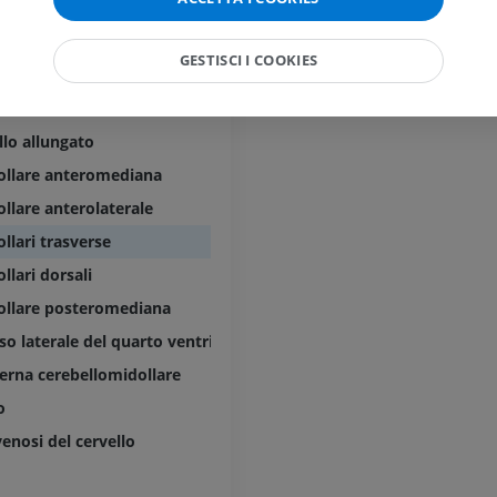
fotografie
TC
unculari
PREMIUM
PREMIUM
icolare
GESTISCI I COOKIES
lica laterale
Arterie ed oss
TC
e
GRATUITO
lo allungato
ollare anteromediana
Angiografia del
llare anterolaterale
inferiore (DSA)
Angiografia
llari trasverse
GRATUITO
llari dorsali
ollare posteromediana
so laterale del quarto ventricolo
terna cerebellomidollare
o
venosi del cervello