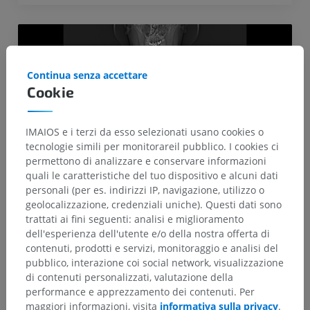
Continua senza accettare
Cookie
IMAIOS e i terzi da esso selezionati usano cookies o
tecnologie simili per monitorareil pubblico. I cookies ci
permettono di analizzare e conservare informazioni
quali le caratteristiche del tuo dispositivo e alcuni dati
personali (per es. indirizzi IP, navigazione, utilizzo o
Calcareous formula (tonsil stones?)
geolocalizzazione, credenziali uniche). Questi dati sono
on palatine and lingual tonsil
trattati ai fini seguenti: analisi e miglioramento
dell'esperienza dell'utente e/o della nostra offerta di
contenuti, prodotti e servizi, monitoraggio e analisi del
pubblico, interazione coi social network, visualizzazione
Clinical Case Channel IMAIOS
Album: Head and neck
di contenuti personalizzati, valutazione della
performance e apprezzamento dei contenuti. Per
maggiori informazioni, visita
informativa sulla privacy
.