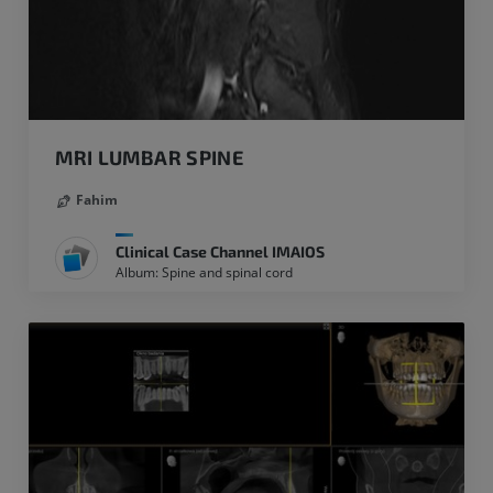
MRI LUMBAR SPINE
Fahim
Clinical Case Channel IMAIOS
Album: Spine and spinal cord