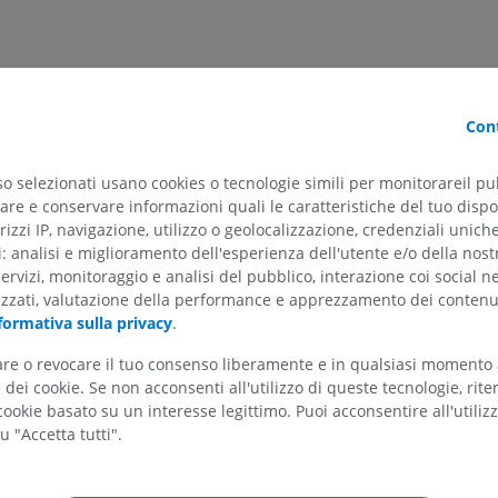
nked to rapid flows. The shift alters phase encoding and degrades t
Cont
he 3 spatial directions, phase shifts induced by flow at constant
s of positive and negative lobes. The recorded signal simultaneous
so selezionati usano cookies o tecnologie simili per monitorareil pub
of the spin/stimulated echo. The contrast varies according to T2/T1
re e conservare informazioni quali le caratteristiche del tuo dispos
rizzi IP, navigazione, utilizzo o geolocalizzazione, credenziali unich
ti: analisi e miglioramento dell'esperienza dell'utente e/o della nost
one second per slice), and robust imagery with a liquid / tissue
servizi, monitoraggio e analisi del pubblico, interazione coi social n
 TR is likely to produce band artifacts.
izzati, valutazione della performance e apprezzamento dei contenu
formativa sulla privacy
.
tare o revocare il tuo consenso liberamente e in qualsiasi momento
dei cookie. Se non acconsenti all'utilizzo di queste tecnologie, ri
ithout excitation pulse phase alternation, to eliminate band
ookie basato su un interesse legittimo. Puoi acconsentire all'utiliz
u "Accetta tutti".
echo.