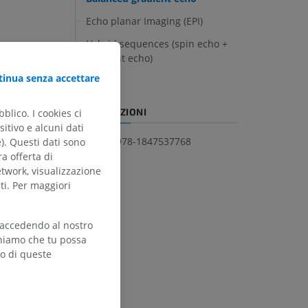
Echo planar Imaging (EPI)
Hybrid sequences (spin echo +
he
gradient echo)
inua senza accettare
ly
INFORMAZIONI
blico. I cookies ci
itivo e alcuni dati
ISBN 978-1847537768
e). Questi dati sono
ra offerta di
etwork, visualizzazione
ti. Per maggiori
 accedendo al nostro
teniamo che tu possa
zo di queste