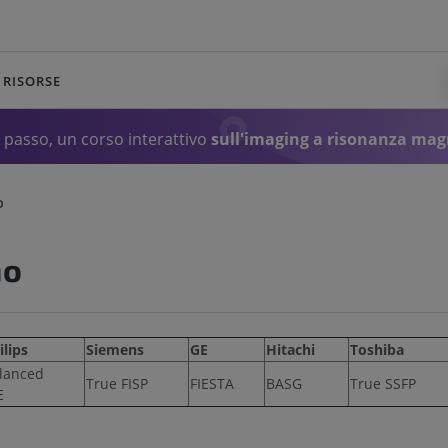
RISORSE
passo, un corso interattivo
sull'imaging a risonanza mag
O
ho
ilips
Siemens
GE
Hitachi
Toshiba
lanced
True FISP
FIESTA
BASG
True SSFP
E