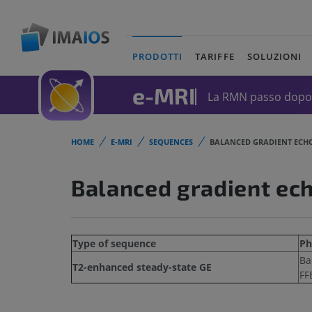
PRODOTTI
TARIFFE
SOLUZIONI
(current)
e-MRI
La RMN passo dopo 
HOME
E-MRI
SEQUENCES
BALANCED GRADIENT ECH
Balanced gradient ec
Type of sequence
Ph
Ba
T2-enhanced steady-state GE
FF