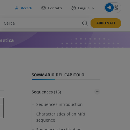
Accedi
Contatti
Lingue
ABBONATI
netica
SOMMARIO DEL CAPITOLO
Sequences
(16)
Sequences introduction
Characteristics of an MRI
sequence
Sequence classification