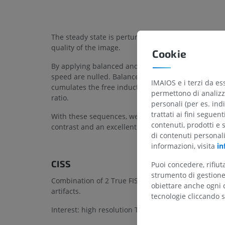
The steady state is perturbed by the phase shift li
quality of the image.
Cookie
By applying balanced and symmetrical gradients in t
speed are nulled. Balance indicates equal quantitie
IMAIOS e i terzi da es
cumulates the free induction signal (FID) and that 
permettono di analizza
ratio.
personali (per es. indi
trattati ai fini seguen
With these sequences, we obtain ultrafast (roughly 
contenuti, prodotti e 
contrast and an excellent signal to noise ratio. High
di contenuti personal
informazioni, visita
in
CISS
Puoi concedere, rifiu
strumento di gestione 
Combination of 2 True FISP acquisitions, with and w
obiettare anche ogni c
artifacts.
tecnologie cliccando s
Interest: high resolution T2 -weighted 3D gradient 