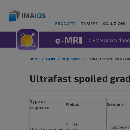
PRODOTTI
TARIFFE
SOLUZIONI
(current)
e-MRI
La RMN passo dopo 
HOME
E-MRI
SEQUENCES
ULTRAFAST SPOILED GRAD
Ultrafast spoiled gra
Type of
Philips
Siemens
sequence
T1-TFE
TurboFLA
Ultrafast spoiled