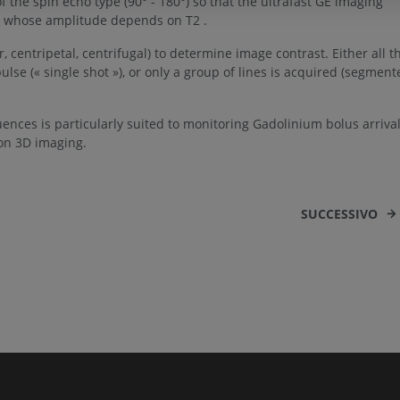
f the spin echo type (90° - 180°) so that the ultrafast GE imaging
n whose amplitude depends on T2 .
ar, centripetal, centrifugal) to determine image contrast. Either all t
ulse (« single shot »), or only a group of lines is acquired (segment
nces is particularly suited to monitoring Gadolinium bolus arriva
ion 3D imaging.
SUCCESSIVO