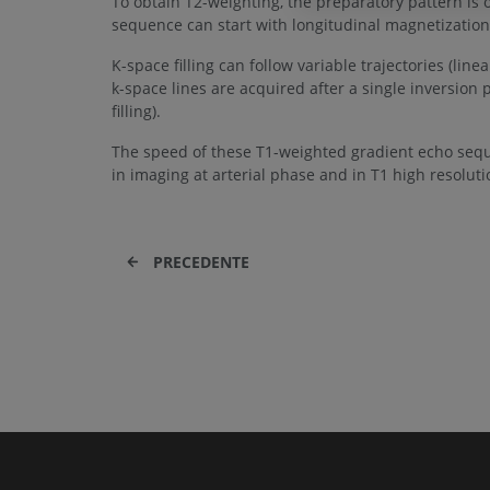
To obtain T2-weighting, the preparatory pattern is o
sequence can start with longitudinal magnetizatio
K-space filling can follow variable trajectories (line
k-space lines are acquired after a single inversion p
filling).
The speed of these T1-weighted gradient echo seque
in imaging at arterial phase and in T1 high resolut
PRECEDENTE