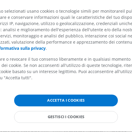
so selezionati usano cookies o tecnologie simili per monitorareil pub
re e conservare informazioni quali le caratteristiche del tuo dispos
rizzi IP, navigazione, utilizzo o geolocalizzazione, credenziali unich
ti: analisi e miglioramento dell'esperienza dell'utente e/o della nost
servizi, monitoraggio e analisi del pubblico, interazione coi social n
izzati, valutazione della performance e apprezzamento dei contenu
formativa sulla privacy
.
tare o revocare il tuo consenso liberamente e in qualsiasi momento
dei cookie. Se non acconsenti all'utilizzo di queste tecnologie, ri
ookie basato su un interesse legittimo. Puoi acconsentire all'utiliz
u "Accetta tutti".
ngle, a very short TR and optimized k-space filling to reduce
The drawback of a small flip angle and very short TR is poor T1-
ACCETTA I COOKIES
pares magnetization before repetitions of the ultrafast gradient ec
rrespond to the delay between the inversion pulse and acquisition 
GESTISCI I COOKIES