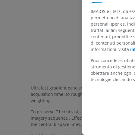
IMAIOS e i terzi da es
permettono di analizza
personali (per es. indi
trattati ai fini seguen
contenuti, prodotti e 
di contenuti personal
informazioni, visita
in
Puoi concedere, rifiu
strumento di gestione 
obiettare anche ogni c
tecnologie cliccando s
Ultrafast gradient echo sequences use a small flip a
acquisition time (to roughly one second per slice). 
weighting.
To preserve T1 contrast, a 180° inversion pulse pre
imagery sequence . Effective inversion time will co
the central k-space lines.