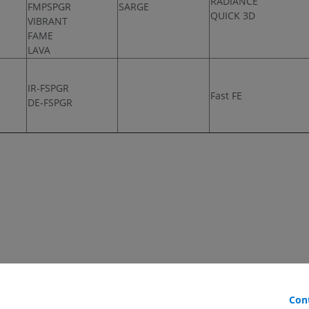
RADIANCE
FMPSPGR
SARGE
QUICK 3D
VIBRANT
FAME
LAVA
IR-FSPGR
Fast FE
H
DE-FSPGR
Cont