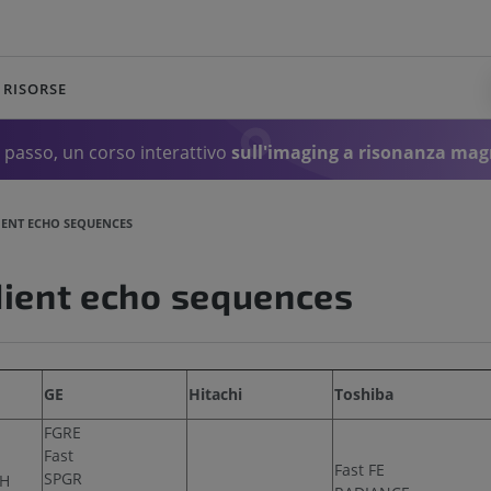
RISORSE
passo, un corso interattivo
sull'imaging a risonanza mag
IENT ECHO SEQUENCES
dient echo sequences
GE
Hitachi
Toshiba
FGRE
Fast
Fast FE
SPGR
SH