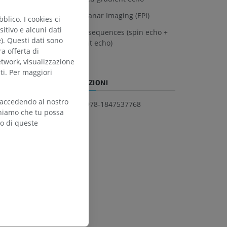
Echo planar Imaging (EPI)
blico. I cookies ci
itivo e alcuni dati
Hybrid sequences (spin echo +
e). Questi dati sono
gradient echo)
ra offerta di
etwork, visualizzazione
ti. Per maggiori
INFORMAZIONI
 accedendo al nostro
ISBN 978-1847537768
teniamo che tu possa
zo di queste
ho
of