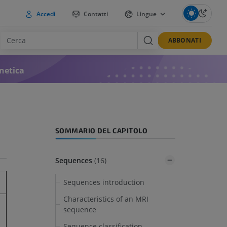
Accedi
Contatti
Lingue
ABBONATI
netica
SOMMARIO DEL CAPITOLO
Sequences
(16)
Sequences introduction
Characteristics of an MRI
sequence
Sequence classification