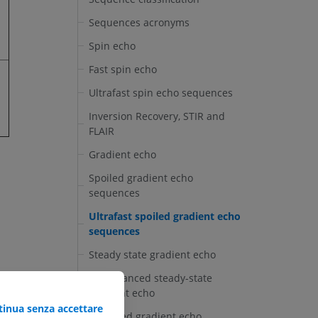
Sequences acronyms
Spin echo
Fast spin echo
Ultrafast spin echo sequences
Inversion Recovery, STIR and
FLAIR
Gradient echo
Spoiled gradient echo
sequences
Ultrafast spoiled gradient echo
sequences
Steady state gradient echo
T2-enhanced steady-state
gradient echo
inua senza accettare
Balanced gradient echo