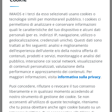
Anatomia veterinaria
IMAIOS e i terzi da esso selezionati usano cookies o
tecnologie simili per monitorareil pubblico. I cookies ci
Artrologia
>
Termini generali
>
permettono di analizzare e conservare informazioni
Articolazioni cartilaginee
quali le caratteristiche del tuo dispositivo e alcuni dati
personali (per es. indirizzi IP, navigazione, utilizzo o
Strutture sottostanti:
geolocalizzazione, credenziali uniche). Questi dati sono
Sincondrosi
trattati ai fini seguenti: analisi e miglioramento
Diartro-anfiartrosi
dell'esperienza dell'utente e/o della nostra offerta di
contenuti, prodotti e servizi, monitoraggio e analisi del
Sinfisi
pubblico, interazione coi social network, visualizzazione
di contenuti personalizzati, valutazione della
performance e apprezzamento dei contenuti. Per
maggiori informazioni, visita
informativa sulla privacy
.
Anatomia comparata umana
Puoi concedere, rifiutare o revocare il tuo consenso
liberamente e in qualsiasi momento accedendo al
nostro strumento di gestione dei cookie. Se non
Traduzioni
acconsenti all'utilizzo di queste tecnologie, riteniamo
che tu possa obiettare anche ogni cookie basato su un