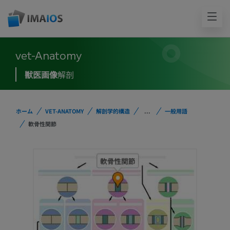
vet-Anatomy
獣医画像
解剖
ホーム
VET-ANATOMY
解剖学的構造
...
一般用語
軟骨性関節