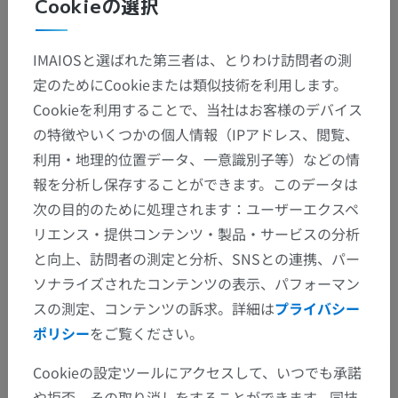
Cookieの選択
解剖学的階層
IMAIOSと選ばれた第三者は、とりわけ訪問者の測
獣医解剖学
定のためにCookieまたは類似技術を利用します。
関節学
>
一般用語
>
Cookieを利用することで、当社はお客様のデバイス
軟骨性関節
の特徴やいくつかの個人情報（IPアドレス、閲覧、
下位構造：
利用・地理的位置データ、一意識別子等）などの情
軟骨結合
報を分析し保存することができます。このデータは
次の目的のために処理されます：ユーザーエクスペ
半関節可動結合
リエンス・提供コンテンツ・製品・サービスの分析
(線維軟骨)結合
と向上、訪問者の測定と分析、SNSとの連携、パー
ソナライズされたコンテンツの表示、パフォーマン
スの測定、コンテンツの訴求。詳細は
プライバシー
ポリシー
をご覧ください。
人間の比較解剖学
Cookieの設定ツールにアクセスして、いつでも承諾
や拒否、その取り消しをすることができます。同技