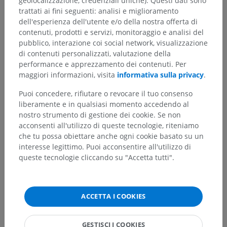
geolocalizzazione, credenziali uniche). Questi dati sono
trattati ai fini seguenti: analisi e miglioramento
dell'esperienza dell'utente e/o della nostra offerta di
contenuti, prodotti e servizi, monitoraggio e analisi del
pubblico, interazione coi social network, visualizzazione
di contenuti personalizzati, valutazione della
performance e apprezzamento dei contenuti. Per
maggiori informazioni, visita
informativa sulla privacy
.
Gerarchia anatomica
Puoi concedere, rifiutare o revocare il tuo consenso
liberamente e in qualsiasi momento accedendo al
nostro strumento di gestione dei cookie. Se non
Anatomia veterinaria
acconsenti all'utilizzo di queste tecnologie, riteniamo
che tu possa obiettare anche ogni cookie basato su un
Sistema nervoso
>
Sistema nervoso periferico
>
interesse legittimo. Puoi acconsentire all'utilizzo di
Nervi spinali
>
Termini generali
>
coda equina
queste tecnologie cliccando su "Accetta tutti".
Strutture sottostanti:
Non sono presenti strutture
soggiacenti per questa parte anatomica
ACCETTA I COOKIES
GESTISCI I COOKIES