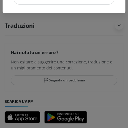
Anatomia comparata umana
Traduzioni
Hai notato un errore?
Non esitare a suggerire una correzione, traduzione o
un miglioramento dei contenuti.
Segnala un problema
SCARICA L'APP