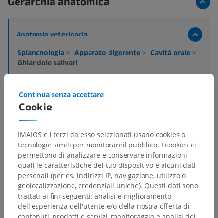
Gerarchia anatomica
Anatomia veterinaria
Splancnologia
>
Apparato digerente
>
Cavità orale
>
Ghiandole salivari
Strutture sottostanti:
Ghiandole salivari minori
Continua senza accettare
Cookie
Ghiandole salivari maggiori
IMAIOS e i terzi da esso selezionati usano cookies o
tecnologie simili per monitorareil pubblico. I cookies ci
permettono di analizzare e conservare informazioni
Anatomia comparata umana
quali le caratteristiche del tuo dispositivo e alcuni dati
personali (per es. indirizzi IP, navigazione, utilizzo o
geolocalizzazione, credenziali uniche). Questi dati sono
Traduzioni
trattati ai fini seguenti: analisi e miglioramento
dell'esperienza dell'utente e/o della nostra offerta di
contenuti, prodotti e servizi, monitoraggio e analisi del