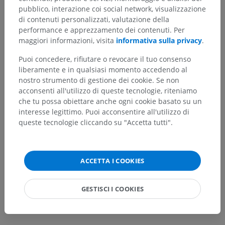
pubblico, interazione coi social network, visualizzazione
di contenuti personalizzati, valutazione della
Hai notato un errore?
performance e apprezzamento dei contenuti. Per
maggiori informazioni, visita
informativa sulla privacy
.
Non esitare a suggerire una correzione, traduzione o
un miglioramento dei contenuti.
Puoi concedere, rifiutare o revocare il tuo consenso
liberamente e in qualsiasi momento accedendo al
Segnala un problema
nostro strumento di gestione dei cookie. Se non
acconsenti all'utilizzo di queste tecnologie, riteniamo
che tu possa obiettare anche ogni cookie basato su un
SCARICA L'APP
interesse legittimo. Puoi acconsentire all'utilizzo di
queste tecnologie cliccando su "Accetta tutti".
ACCETTA I COOKIES
GESTISCI I COOKIES