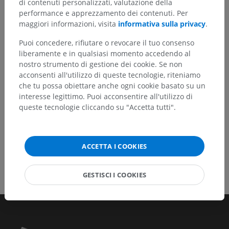
di contenuti personalizzati, valutazione della
Non esitare a suggerire una correzione, traduzione o
performance e apprezzamento dei contenuti. Per
un miglioramento dei contenuti.
maggiori informazioni, visita
informativa sulla privacy
.
Segnala un problema
Puoi concedere, rifiutare o revocare il tuo consenso
liberamente e in qualsiasi momento accedendo al
nostro strumento di gestione dei cookie. Se non
acconsenti all'utilizzo di queste tecnologie, riteniamo
SCARICA L'APP
che tu possa obiettare anche ogni cookie basato su un
interesse legittimo. Puoi acconsentire all'utilizzo di
queste tecnologie cliccando su "Accetta tutti".
ACCETTA I COOKIES
GESTISCI I COOKIES