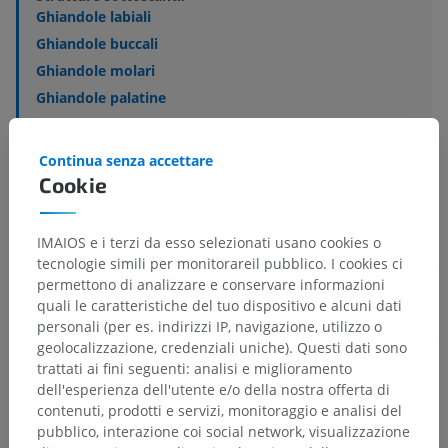
Ghiandole labiali
Ghiandole buccali
Ghiandole molari
Ghiandole palatine
Ghiandole linguali
Ghiandola paracaruncolare
Continua senza accettare
Cookie
IMAIOS e i terzi da esso selezionati usano cookies o
Anatomia comparata umana
tecnologie simili per monitorareil pubblico. I cookies ci
permettono di analizzare e conservare informazioni
quali le caratteristiche del tuo dispositivo e alcuni dati
personali (per es. indirizzi IP, navigazione, utilizzo o
Traduzioni
geolocalizzazione, credenziali uniche). Questi dati sono
trattati ai fini seguenti: analisi e miglioramento
dell'esperienza dell'utente e/o della nostra offerta di
contenuti, prodotti e servizi, monitoraggio e analisi del
Hai notato un errore?
pubblico, interazione coi social network, visualizzazione