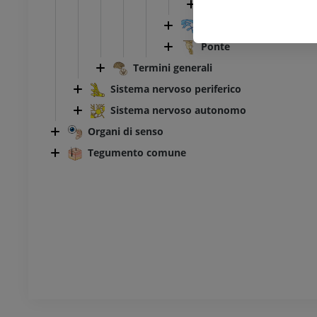
Sezioni del cervell
quarto ventricolo
Ponte
Termini generali
Sistema nervoso periferico
Sistema nervoso autonomo
Organi di senso
Tegumento comune