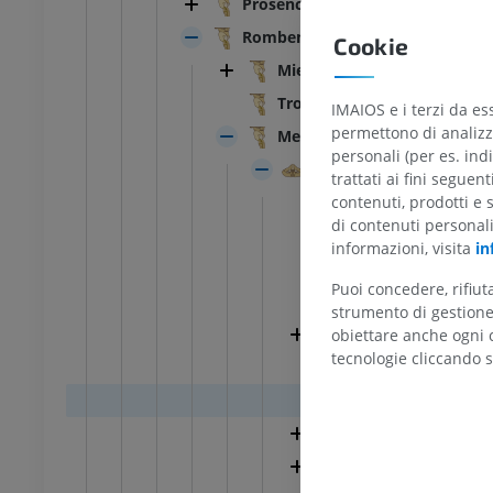
Prosencefalo
 Testa e collo
Toro e mucca - Anatomia
Rombencefalo
Cookie
generale
Mielencefalo; Midollo allung
Illustrazioni
UM
GRATUITO
Tronco encefalico
IMAIOS e i terzi da es
permettono di analizza
 Torace
Metencefalo
Toro e mucca - Osteologia
personali (per es. indi
Cervelletto
Illustrazioni
trattati ai fini seguen
UM
Folia del cervellett
contenuti, prodotti e 
PREMIUM
di contenuti personal
Fessure cerebellari
 Addome - Pelvi
informazioni, visita
in
Solchi cerebellari
UM
Puoi concedere, rifiu
Vallecola cerebella
strumento di gestione 
Corpo cerebellare
obiettare anche ogni c
 Osteologia
tecnologie cliccando s
rafie
Fessura uvolonoda
UM
Lobo flocculonodu
Verme
 Osteologia
azioni
Emisfero cerebella
UM