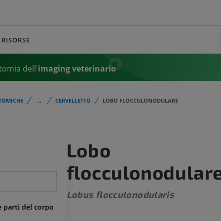
RISORSE
tomia dell'
imaging veterinario
TOMICHE
...
CERVELLETTO
LOBO FLOCCULONODULARE
Lobo
flocculonodular
Lobus flocculonodularis
e parti del corpo