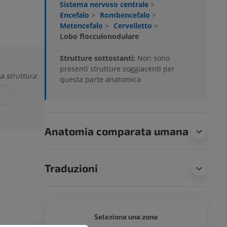
Sistema nervoso centrale
>
Encefalo
>
Rombencefalo
>
Metencefalo
>
Cervelletto
>
Lobo flocculonodulare
Strutture sottostanti:
Non sono
presenti strutture soggiacenti per
a struttura
questa parte anatomica
Anatomia comparata umana
Traduzioni
CANE -
Seleziona una zona