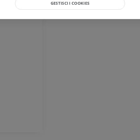
etto
GESTISCI I COOKIES
Cavallo – Dito e Zoccolo
Illustrazioni
PREMIUM
Cavallo - Testa
TC
PREMIUM
Cavallo - Denti
Illustrazioni
GRATUITO