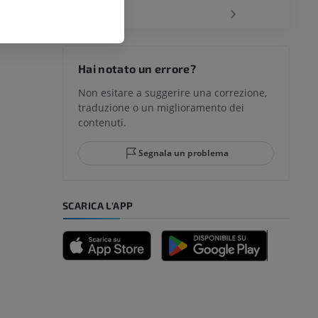
‹
›
Hai notato un errore?
Non esitare a suggerire una correzione,
traduzione o un miglioramento dei
contenuti.
Segnala un problema
SCARICA L'APP