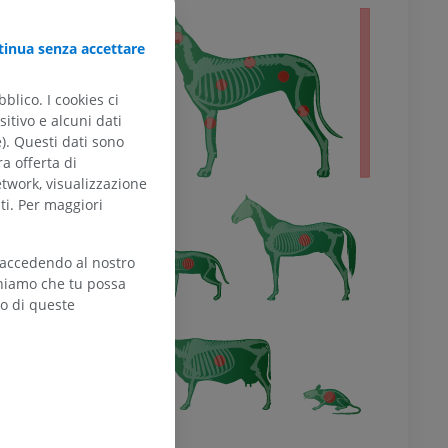
tero
inua senza accettare
blico. I cookies ci
itivo e alcuni dati
e). Questi dati sono
ra offerta di
etwork, visualizzazione
ti. Per maggiori
 accedendo al nostro
teniamo che tu possa
zo di queste