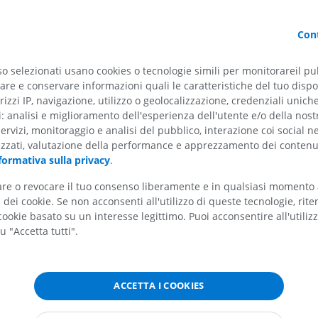
Cavallo - Osteologia
Topo - Corpo in
Illustrazioni
TC
Cont
ato
PREMIUM
GRATUITO
so selezionati usano cookies o tecnologie simili per monitorareil pub
re e conservare informazioni quali le caratteristiche del tuo dispos
Cavallo - Osteologia
Radiografie
rizzi IP, navigazione, utilizzo o geolocalizzazione, credenziali unich
ti: analisi e miglioramento dell'esperienza dell'utente e/o della nost
GRATUITO
o
servizi, monitoraggio e analisi del pubblico, interazione coi social n
izzati, valutazione della performance e apprezzamento dei contenu
Cavallo - carpo
formativa sulla privacy
.
TC
PREMIUM
tare o revocare il tuo consenso liberamente e in qualsiasi momento
re
dei cookie. Se non acconsenti all'utilizzo di queste tecnologie, ri
ookie basato su un interesse legittimo. Puoi acconsentire all'utiliz
Cavallo – Miologia
u "Accetta tutti".
Illustrazioni
le
PREMIUM
lare
ACCETTA I COOKIES
Cavallo - Dita
RM
re
PREMIUM