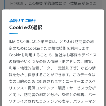
この解剖学的部位には下位構造がありま
下位構造：
せん
承諾せずに続行
Cookieの選択
人間の比較解剖学
IMAIOSと選ばれた第三者は、とりわけ訪問者の測
定のためにCookieまたは類似技術を利用します。
翻訳
Cookieを利用することで、当社はお客様のデバイス
の特徴やいくつかの個人情報（IPアドレス、閲覧、
利用・地理的位置データ、一意識別子等）などの情
報を分析し保存することができます。このデータは
間違いを発見しましたか？
次の目的のために処理されます：ユーザーエクスペ
修正や翻訳、内容の改善の提案がありましたらどう
リエンス・提供コンテンツ・製品・サービスの分析
ぞお知らせください。
と向上、訪問者の測定と分析、SNSとの連携、パー
ソナライズされたコンテンツの表示、パフォーマン
問題を報告