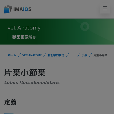
vet-Anatomy
獣医画像
解剖
ホーム
VET-ANATOMY
解剖学的構造
...
小脳
片葉小節葉
片葉小節葉
Lobus flocculonodularis
定義