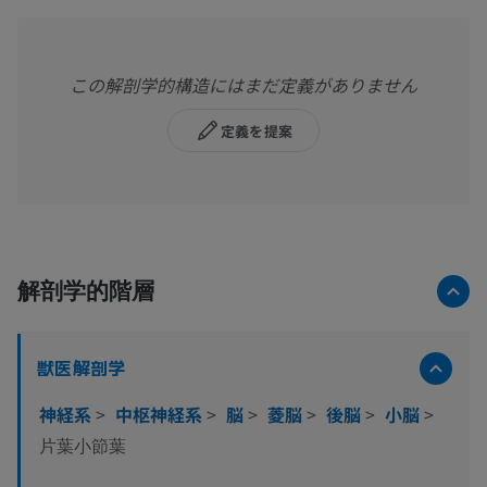
この解剖学的構造にはまだ定義がありません
定義を提案
解剖学的階層
獣医解剖学
神経系
>
中枢神経系
>
脳
>
菱脳
>
後脳
>
小脳
>
片葉小節葉