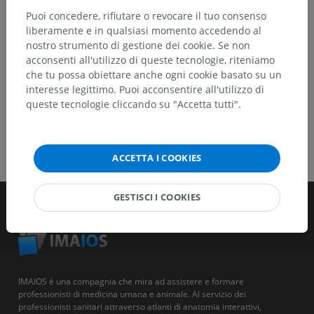
Puoi concedere, rifiutare o revocare il tuo consenso
SCARICA L'APP
liberamente e in qualsiasi momento accedendo al
nostro strumento di gestione dei cookie. Se non
acconsenti all'utilizzo di queste tecnologie, riteniamo
che tu possa obiettare anche ogni cookie basato su un
interesse legittimo. Puoi acconsentire all'utilizzo di
queste tecnologie cliccando su "Accetta tutti".
ACCETTA I COOKIES
GESTISCI I COOKIES
IMAIOS è una compagnia che mira ad assistere e formare
professionisti di medicina umana e animale. Al servizio dei
professionisti sanitari attraverso atlanti di anatomia interattivi,