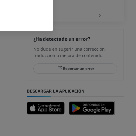
‹
›
¿Ha detectado un error?
No dude en sugerir una corrección,
traducción o mejora de contenido.
Reportar un error
DESCARGAR LA APLICACIÓN