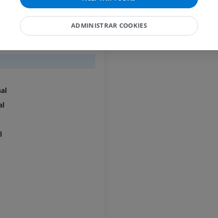
IRM
PREMIUM
l
ADMINISTRAR COOKIES
inal] ventral
Caballo - Dígito y casco
Ilustraciones
PREMIUM
Caballo - Cabeza
nal
TAC
al
PREMIUM
Caballo - Dientes
l
Ilustraciones
GRATIS