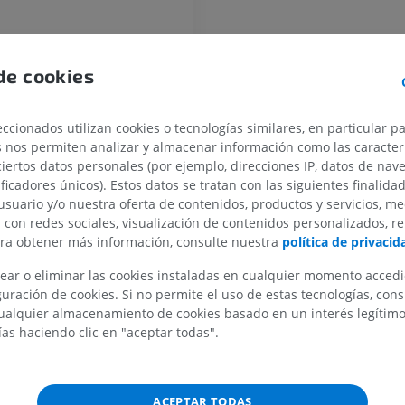
CABALLO
RATÓN
Caballo - Osteología
Ratón - Cuerpo
Ilustraciones
TAC
de cookies
PREMIUM
GRATIS
ccionados utilizan cookies o tecnologías similares, en particular p
Caballo - Osteología
s nos permiten analizar y almacenar información como las caracterí
Radiografía
ciertos datos personales (por ejemplo, direcciones IP, datos de nav
GRATIS
ificadores únicos). Estos datos se tratan con las siguientes finalida
usuario y/o nuestra oferta de contenidos, productos y servicios, me
Caballo - carpo
n con redes sociales, visualización de contenidos personalizados, r
TAC
ara obtener más información, consulte nuestra
política de privacid
PREMIUM
ear o eliminar las cookies instaladas en cualquier momento acced
uración de cookies. Si no permite el uso de estas tecnologías, co
Caballo – Miología
alquier almacenamiento de cookies basado en un interés legítimo.
Ilustraciones
ías haciendo clic en "aceptar todas".
PREMIUM
Caballo - Dedo
ACEPTAR TODAS