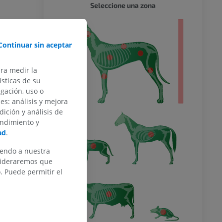
PERRO 
Seleccione una zona
 entero
Continuar sin aceptar
ara medir la
sticas de su
egación, uso o
des: análisis y mejora
dición y análisis de
endimiento y
ad
.
iendo a nuestra
nsideraremos que
 Puede permitir el