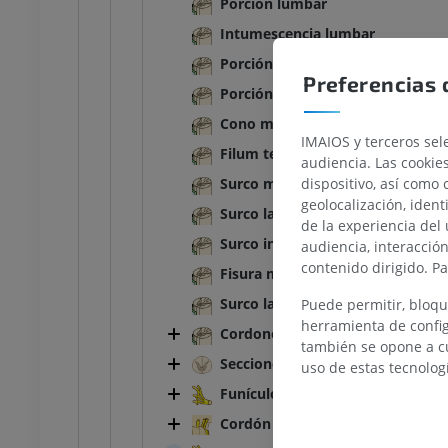
Porción lumbar
BOVINO
Intumescencia lumbar
Cabeza y Cuello
Bovino - Anatomía general
Porción sacral
Ilustraciones
Preferencias 
Porción caudal
UM
GRATIS
Cono medular
IMAIOS y terceros sele
Tórax
Bovino - Osteología
Filum terminal
audiencia. Las cookie
Ilustraciones
Surco mediano [dorsal]
dispositivo, así como 
UM
PREMIUM
geolocalización, ident
Surco lateral dorsal
de la experiencia del 
Surco intermedio dorsal
Abdomen - Pelvis
audiencia, interacció
contenido dirigido. P
Fisura mediana [ventral]
UM
Surco lateral dorsal
Puede permitir, bloqu
herramienta de config
Cordones de la médula espinal
Osteología
también se opone a cu
rafía
Secciones de la médula espinal
uso de estas tecnolog
UM
Funículos dorsales
Cordón lateral
Osteología