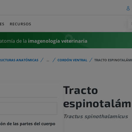
ES
RECURSOS
atomía de la
imagenología
veterinaria
RUCTURAS ANATÓMICAS
...
CORDÓN VENTRAL
TRACTO ESPINOTALÁM
Tracto
espinotalám
Tractus spinothalamicus
ión de las partes del cuerpo