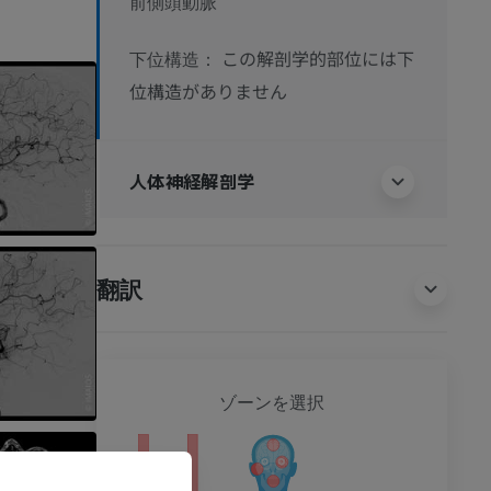
前側頭動脈
この解剖学的部位には下
下位構造：
位構造がありません
人体神経解剖学
翻訳
全身
ゾーンを選択
ション