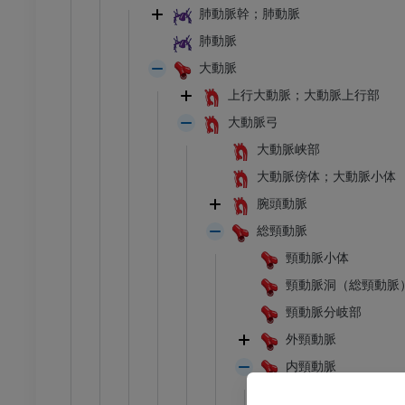
肺動脈幹；肺動脈
肺動脈
大動脈
上行大動脈；大動脈上行部
大動脈弓
大動脈峡部
大動脈傍体；大動脈小体
腕頭動脈
総頸動脈
頸動脈小体
頸動脈洞（総頸動脈
頸動脈分岐部
足首 - 足
外頸動脈
内頸動脈
I
足根MRI
MRI
内頸動脈の分類（Bo