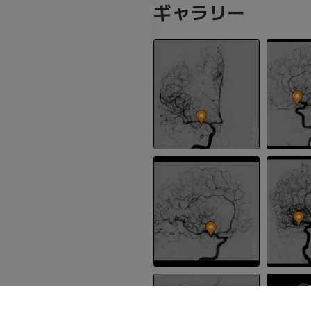
ギャラリー
）
上肢
下肢
上肢MRI
下肢
MRI
イラストレー
uthillier）