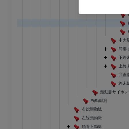
アム
プレミアム
足根および足部のCT
CT
プレミアム
中大
島部
下終
上終
弁蓋
終末
頸動脈サイホン
頸動脈洞
右総頸動脈
左総頸動脈
鎖骨下動脈