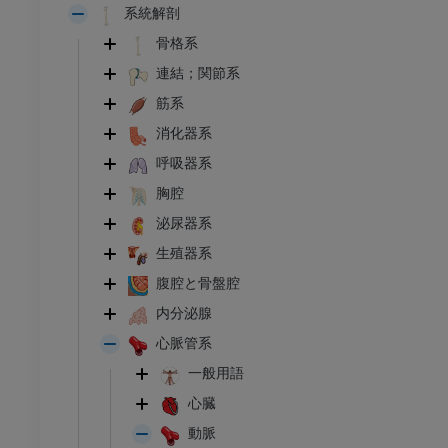
系統解剖
骨格系
連結；関節系
筋系
消化器系
呼吸器系
胸腔
泌尿器系
生殖器系
腹腔と骨盤腔
内分泌腺
心脈管系
一般用語
心臓
動脈