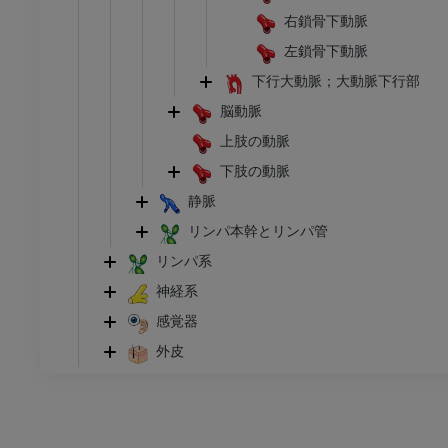
右鎖骨下動脈
左鎖骨下動脈
下行大動脈；大動脈下行部
脳動脈
上肢の動脈
下肢の動脈
静脈
リンパ本幹とリンパ管
リンパ系
神経系
感覚器
外皮