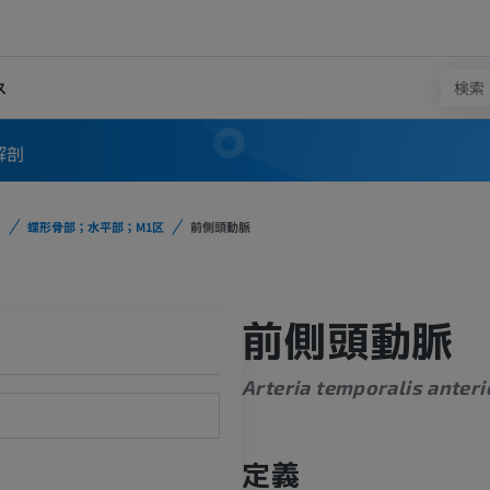
ス
解剖
蝶形骨部；水平部；M1区
前側頭動脈
前側頭動脈
Arteria temporalis anteri
定義