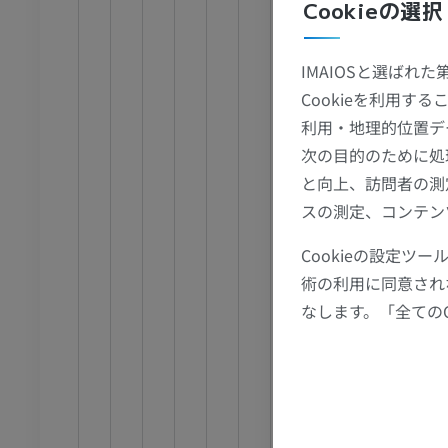
Cookieの選択
頸部
アム
プレミアム
岩様部；錐体部
IMAIOSと選ばれ
CT関節造影
前足MRI
海綿部；海綿静
Cookieを利用
節造影
MRI
大脳部
利用・地理的位置デ
アム
プレミアム
眼動脈
次の目的のために処
上下垂体
と向上、訪問者の測
RI
下肢MRI
後交通動
スの測定、コンテン
MRI
前脈絡叢
アム
プレミアム
Cookieの設定
鈎動脈
術の利用に同意され
斜台枝
線
下肢X線
なします。「全ての
硬膜枝
像
X線画像
前大脳動
無料
中大脳動
下肢
蝶形
トレーション
イラストレーション