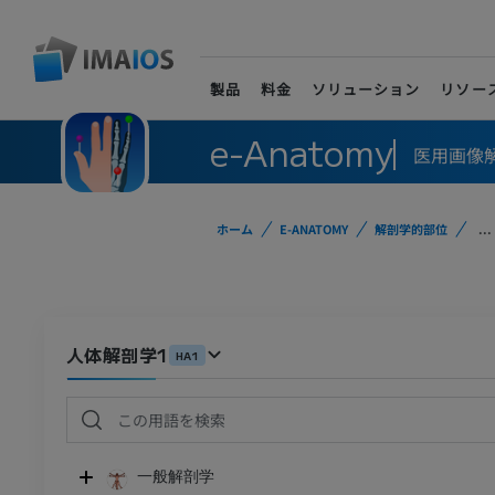
製品
料金
ソリューション
リソー
e-Anatomy
医用画像
ホーム
E-ANATOMY
解剖学的部位
...
人体解剖学1
HA1
一般解剖学