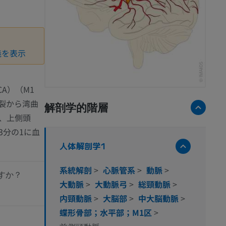
義を表示
A）（M1
裂から湾曲
解剖学的階層
、上側頭
3分の1に血
人体解剖学1
系統解剖
>
心脈管系
>
動脈
>
すか？
大動脈
>
大動脈弓
>
総頸動脈
>
内頸動脈
>
大脳部
>
中大脳動脈
>
蝶形骨部；水平部；M1区
>