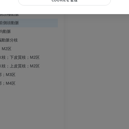
プレミアム
プレミアム
前外側中心動脈；前外側視床線条体動脈
側頭極動脈
上肢X線
膝関節CT関
前側頭動脈
X線画像
CT関節造影
鈎動脈
プレミアム
プレミアム
脳動脈分枝
；M2区
上肢
足関節・後足
末枝；下皮質枝；M2区
イラストレーション
MRI
末枝；上皮質枝；M2区
プレミアム
プレミアム
部；M3区
部；M4区
上肢動脈造影
前足MRI
血管造影
MRI
無料
プレミアム
Visible Human Project
下肢CTA
写真
CT