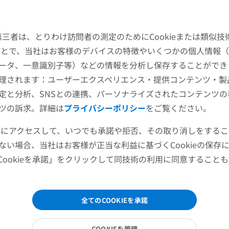
プレミアム
プレミアム
た第三者は、とりわけ訪問者の測定のためにCookieまたは類似
肩関節MRI
下肢X線
脈洞部
することで、当社はお客様のデバイスの特徴やいくつかの個人情報（
MRI
X線画像
ータ、一意識別子等）などの情報を分析し保存することができ
プレミアム
無料
理されます：ユーザーエクスペリエンス・提供コンテンツ・製
動脈
定と分析、SNSとの連携、パーソナライズされたコンテンツ
手関節MRI
下肢MRI
脈
ツの訴求。詳細は
プライバシーポリシー
をご覧ください。
MRI
MRI
動脈
プレミアム
プレミアム
ツールにアクセスして、いつでも承諾や拒否、その取り消しをする
ない場合、当社はお客様が正当な利益に基づくCookieの保存
肘関節MRI
股関節MRI
Cookieを承諾」をクリックして同技術の利用に同意すること
MRI
MRI
脈
プレミアム
プレミアム
脈
全てのCOOKIEを承諾
手部MRI
膝 MRI
骨部；水平部；M1区
MRI
MRI
前外側中心動脈；前外側視床線条体動脈
COOKIEを管理