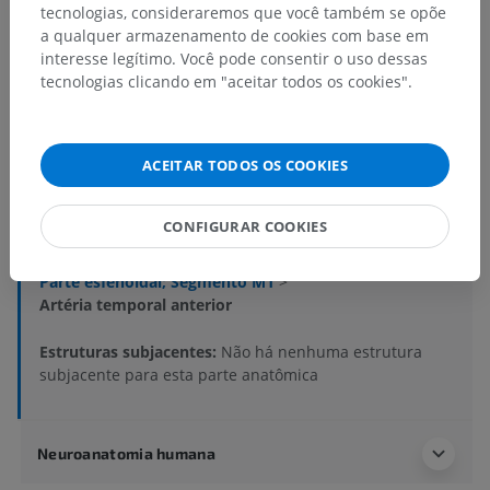
tecnologias, consideraremos que você também se opõe
a qualquer armazenamento de cookies com base em
interesse legítimo. Você pode consentir o uso dessas
Hierarquia anatômica
tecnologias clicando em "aceitar todos os cookies".
Anatomia humana 1
ACEITAR TODOS OS COOKIES
Anatomia sistêmica
>
Sistema circulatório
>
Artérias
>
Aorta
>
Arco aórtico
>
CONFIGURAR COOKIES
Artéria carótida comum
>
Artéria carótida interna
>
Parte cerebral
>
Artéria cerebral média
>
Parte esfenoidal; Segmento M1
>
Artéria temporal anterior
Estruturas subjacentes:
Não há nenhuma estrutura
subjacente para esta parte anatômica
Neuroanatomia humana