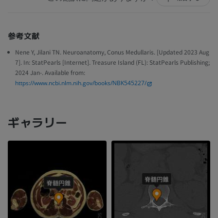
参考文献
Nene Y, Jilani TN. Neuroanatomy, Conus Medullaris. [Updated 2023 Aug
7]. In: StatPearls [Internet]. Treasure Island (FL): StatPearls Publishing;
2024 Jan-. Available from:
https://www.ncbi.nlm.nih.gov/books/NBK545227/
ギャラリー