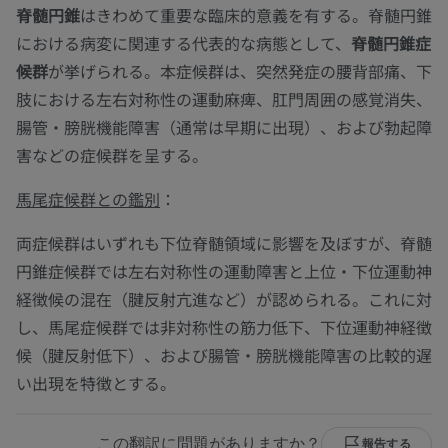
脊髄円錐
はきわめて重要な臨床的意義を有する。脊髄円錐
における病変に関連する代表的な病態として、
脊髄円錐症
候群
が挙げられる。本症候群は、突然発症の腰背部痛、下
肢における左右対称性の運動麻痺、肛門周囲の感覚消失、
腸管・膀胱機能障害（通常は早期に出現）、および勃起障
害などの症候群を呈する。
馬尾症候群との鑑別
：
両症候群はいずれも下位脊髄領域に影響を及ぼすが、脊髄
円錐症候群では左右対称性の運動障害と上位・下位運動神
経徴候の混在（腱反射亢進など）が認められる。これに対
し、馬尾症候群では非対称性の筋力低下、下位運動神経徴
候（腱反射低下）、および腸管・膀胱機能障害の比較的遅
い出現を特徴とする。
この翻訳に問題がありますか？
報告する