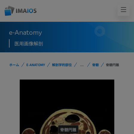
e-Anatomy
医用画像解剖
ホーム
E-ANATOMY
解剖学的部位
...
脊髄
脊髄円錐