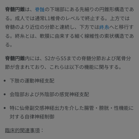
脊髄円錐
は、
の下端部にある先細りの円錐形構造であ
脊髄
る。成人では通常L1椎骨のレベルで終止する。上方では
脊髄のより近位の分節と連続し、下方では
へと移行す
終糸
る。終糸とは、軟膜に由来する細く線維性の索状構造であ
る。
脊髄円錐
内には、S2からS5までの脊髄分節および尾骨分
節が含まれており、これらは以下の機能に関与する。
下肢の運動神経支配
会陰部および外陰部の感覚神経支配
特に仙骨副交感神経出力を介した腸管・膀胱・性機能に
対する自律神経制御
臨床的関連事項
：