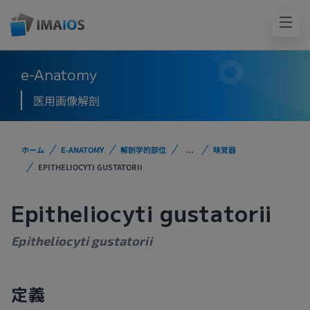
e-Anatomy
医用画像解剖
ホーム
E-ANATOMY
解剖学的部位
...
味覚器
EPITHELIOCYTI GUSTATORII
Epitheliocyti gustatorii
Epitheliocyti gustatorii
定義