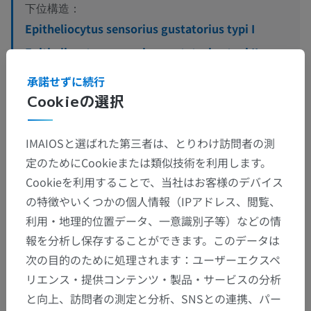
下位構造：
Epitheliocytus sensorius gustatorius typi I
Epitheliocytus sensorius gustatorius typi II
Epitheliocytus sensorius gustatorius typi III
承諾せずに続行
Cookieの選択
Epitheliocytus gustatorius typi IV
Epitheliocytus gustatorius typi V
IMAIOSと選ばれた第三者は、とりわけ訪問者の測
定のためにCookieまたは類似技術を利用します。
Cookieを利用することで、当社はお客様のデバイス
の特徴やいくつかの個人情報（IPアドレス、閲覧、
翻訳
利用・地理的位置データ、一意識別子等）などの情
報を分析し保存することができます。このデータは
次の目的のために処理されます：ユーザーエクスペ
間違いを発見しましたか？
リエンス・提供コンテンツ・製品・サービスの分析
修正や翻訳、内容の改善の提案がありましたらどう
と向上、訪問者の測定と分析、SNSとの連携、パー