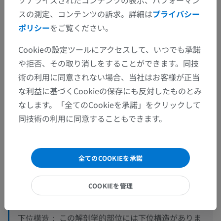
スの測定、コンテンツの訴求。詳細は
プライバシー
ポリシー
をご覧ください。
Cookieの設定ツールにアクセスして、いつでも承諾
や拒否、その取り消しをすることができます。同技
術の利用に同意されない場合、当社はお客様が正当
な利益に基づくCookieの保存にも反対したものとみ
なします。「全てのCookieを承諾」をクリックして
同技術の利用に同意することもできます。
解剖学的階層
人体解剖学2
全てのCOOKIEを承諾
人体
>
筋骨格系
>
骨格系
>
歯
>
歯
>
歯冠
>
COOKIEを管理
歯の隣接面
>
歯の近心面
この解剖学的部位には下位構造がありま
下位構造：