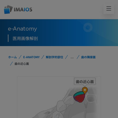
e-Anatomy
医用画像解剖
ホーム
E-ANATOMY
解剖学的部位
...
歯の隣接面
歯の近心面