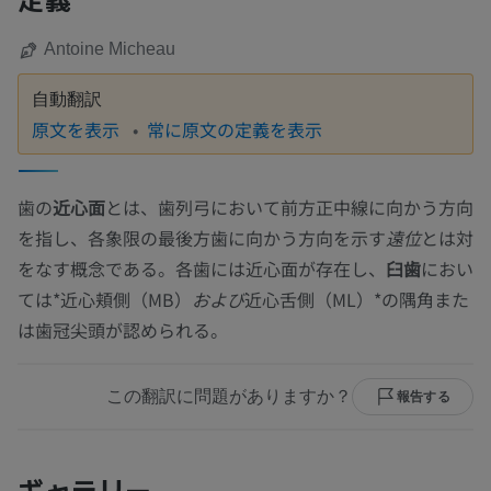
Antoine Micheau
自動翻訳
原文を表示
常に原文の定義を表示
歯の
近心面
とは、歯列弓において前方正中線に向かう方向
を指し、各象限の最後方歯に向かう方向を示す
遠位
とは対
をなす概念である。各歯には近心面が存在し、
臼歯
におい
ては*近心頬側（MB）
および
近心舌側（ML）*の隅角また
は歯冠尖頭が認められる。
この翻訳に問題がありますか？
報告する
ギャラリー