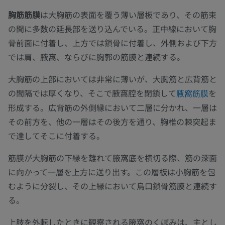
胸筋筋膜
は大胸筋の表面を覆う薄い層板であり、その筋束
の間に多数の延長部を送り込んでいる。正中線において胸
骨前面に付着し、上方では鎖骨に付着し、外側および下方
では肩、腋窩、ならびに胸郭の筋膜と連続する。
大胸筋の上部においては非常に薄いが、大胸筋と広背筋と
の間隔では厚くなり、そこで腋窩腔を閉鎖して
を
腋窩筋膜
形成する。広背筋の外側縁において二層に分かれ、一層は
その前方を、他の一層はその後方を通り、胸椎の棘突起ま
で達してそこに付着する。
筋膜が大胸筋の下縁を離れて腋窩底を横切る際、筋の深面
に向かって一層を上方に送り出す。この層板は小胸筋を包
むように分裂し、その上縁において烏口鎖骨筋膜と連続す
る。
上肢を外転したときに観察される腋窩のくぼみは、主とし