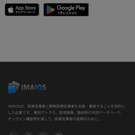
IMAIOSは、医療従事者と動物医療従事者を支援・養成することを目的と
した企業です。 解剖アトラス、医用画像、臨床例の共同データベース、
オンライン講座等を通して、医療従事者の皆様のために...