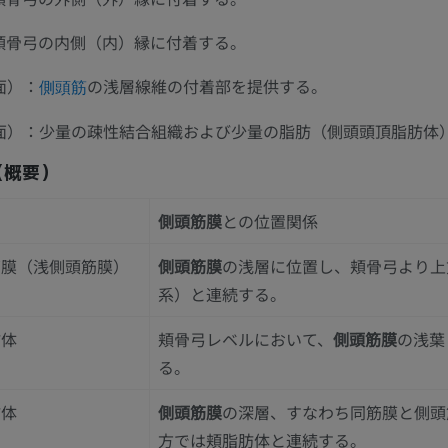
頬骨弓の内側（内）縁に付着する。
面）：
の浅層線維の付着部を提供する。
側頭筋
面）：少量の疎性結合組織および少量の脂肪（側頭頭頂脂肪体
（概要）
側頭筋膜
との位置関係
筋膜（浅側頭筋膜）
側頭筋膜
の浅層に位置し、頬骨弓より上
系）と連続する。
肪体
頬骨弓レベルにおいて、
側頭筋膜
の浅葉
る。
上肢
下肢
肪体
側頭筋膜
の深層、すなわち同筋膜と側頭
方では頬脂肪体と連続する。