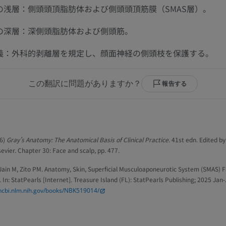
の浅層：側頭頭頂脂肪体および側頭頭頂筋膜（SMAS層）。
写真
CT
プレミアム
プレミアム
の深層：深側頭脂肪体および側頭筋。
下腿（動脈・
義：外科的剥離層を規定し、顔面神経の側頭枝を保護する。
CT
無料
この翻訳に問題がありますか？
報告する
下肢動脈造影
血管造影
無料
16)
Gray’s Anatomy: The Anatomical Basis of Clinical Practice
. 41st edn. Edited by
evier. Chapter 30: Face and scalp, pp. 477.
Jain M, Zito PM. Anatomy, Skin, Superficial Musculoaponeurotic System (SMAS) 
 In: StatPearls [Internet]. Treasure Island (FL): StatPearls Publishing; 2025 Jan-
ncbi.nlm.nih.gov/books/NBK519014/