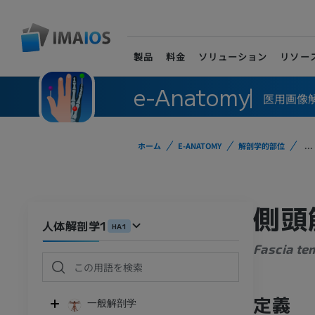
製品
料金
ソリューション
リソー
e-Anatomy
医用画像
ホーム
E-ANATOMY
解剖学的部位
...
側頭
人体解剖学1
HA1
Fascia te
定義
一般解剖学