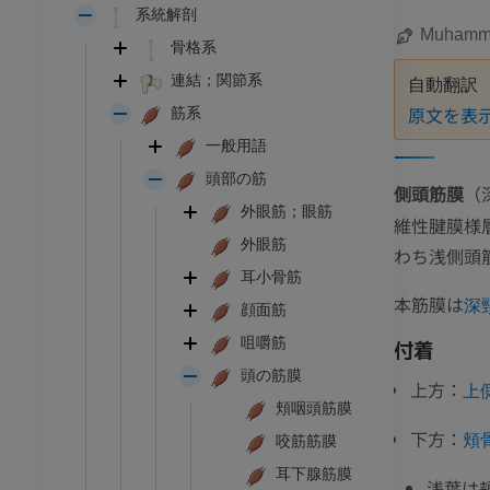
系統解剖
Muhamma
骨格系
連結；関節系
自動翻訳
原文を表
筋系
一般用語
頭部の筋
側頭筋膜
（
外眼筋；眼筋
維性腱膜様
外眼筋
わち浅側頭
耳小骨筋
本筋膜は
深
顔面筋
咀嚼筋
付着
頭の筋膜
上方：
上
頬咽頭筋膜
下方：
頬
咬筋筋膜
耳下腺筋膜
浅葉は