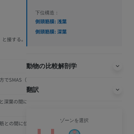
下位構造：
側頭筋膜: 浅葉
側頭筋膜: 深葉
）と接する。
動物の比較解剖学
方でSMAS（浅筋膜腱膜
翻訳
と深葉の間に位置す
全身
ゾーンを選択
筋との間に位置し、下