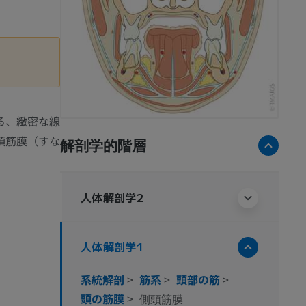
る、緻密な線
頂筋膜（すな
解剖学的階層
。
人体解剖学2
人体解剖学1
系統解剖
>
筋系
>
頭部の筋
>
頭の筋膜
>
側頭筋膜