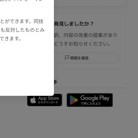
経の側頭枝が
側頭頭頂筋
ことができます。同技
間違いを発見しましたか？
にも反対したものとみ
節造影
修正や翻訳、内容の改善の提案があり
もできます。
ましたらどうぞお知らせください。
保護し、側頭
問題を報告
部MRI
たって連続す
アプリを入手