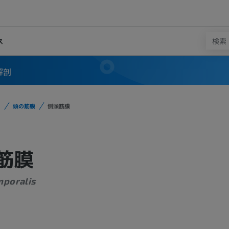
ス
解剖
頭の筋膜
側頭筋膜
筋膜
mporalis