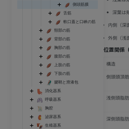
側頭筋膜
深葉は
舌筋
軟口蓋と口峡の筋
内側（深
頸部の筋
外側（浅
背部の筋
胸部の筋
位置関係
腹部の筋
構造
上肢の筋
下肢の筋
側頭頭頂
腱鞘と滑液包
消化器系
浅側頭脂
呼吸器系
胸腔
足首 - 足
泌尿器系
深側頭脂
生殖器系