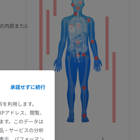
ション
の内部またはその直下
承諾せずに続行
まり、浅側頭
技術を利用します。
IPアドレス、閲覧、
ます。このデータは
腱膜と、下方
品・サービスの分析
‹
›
の表示、パフォーマン