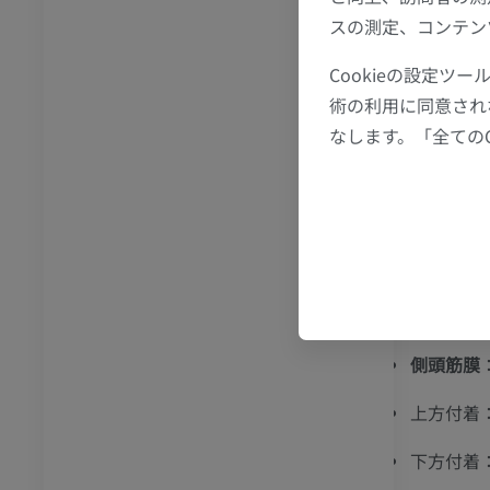
トレーション
イラストレーション
側頭頭頂
スの測定、コンテン
存在する
アム
プレミアム
Cookieの設定
膜の深層
術の利用に同意され
足根および足部のCT
臨床的・
なします。「全ての
CT
側頭筋膜
プレミアム
部の輪郭
側頭頭頂
る筋腱膜
まとめ
側頭筋膜
上方付着
下方付着：