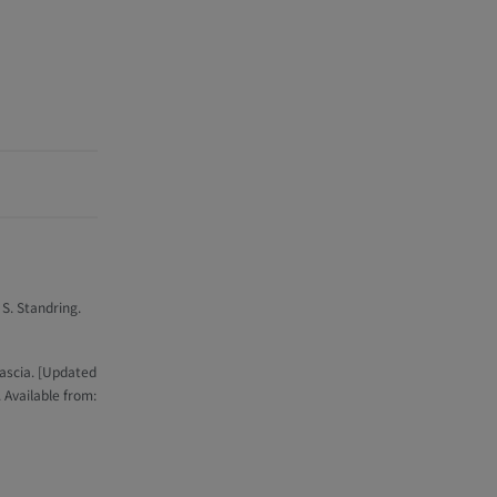
骨）
 S. Standring.
Fascia. [Updated
. Available from: