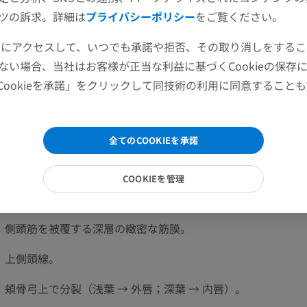
MRI
MRI
筋膜と
側頭筋膜
との間の層には、側頭頭頂脂肪体および顔面神
ツの訴求。詳細は
プライバシーポリシー
をご覧ください。
。→ この筋膜間の分離は顔面・頭皮手術において重要であり、
プレミアム
プレミアム
ツールにアクセスして、いつでも承諾や拒否、その取り消しをする
での剥離により顔面神経側頭枝が保護される。
ない場合、当社はお客様が正当な利益に基づくCookieの保存
上肢X線
膝関節CT関
機能的意義
Cookieを承諾」をクリックして同技術の利用に同意すること
X線画像
CT関節造影
は側頭筋の付着部を提供するとともに、深層の神経血管構造を
プレミアム
プレミアム
を形成する。
全てのCOOKIEを承諾
上肢
足関節・後足
筋膜・側頭筋膜は、SMASとともに、頭皮から顔面・頸部にわ
イラストレーション
MRI
ネットワークを形成する。
COOKIEを管理
プレミアム
プレミアム
上肢動脈造影
前足MRI
：側頭筋を被覆する深層の緻密な筋膜。
血管造影
MRI
：上側頭線。
無料
プレミアム
頬骨弓上で分裂（浅葉 → 外唇；深葉 → 内唇）。
Visible Human Project
下肢CTA