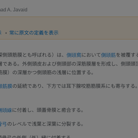
d A. Javaid
示
常に原文の定義を表示
深側頭筋膜とも呼ばれる）は、
において
を被覆す
側頭窩
側頭筋
層である。外側頭皮および側頭部の深筋膜層を形成し、側頭頭
筋膜）の深層かつ側頭筋の浅層に位置する。
の延続であり、下方では耳下腺咬筋筋膜系にも寄与する
頸筋膜
に付着し、頭蓋骨膜と癒合する。
側頭線
のレベルで浅葉と深葉に分裂する。
骨弓
頬骨弓の外側（外）縁に付着する。