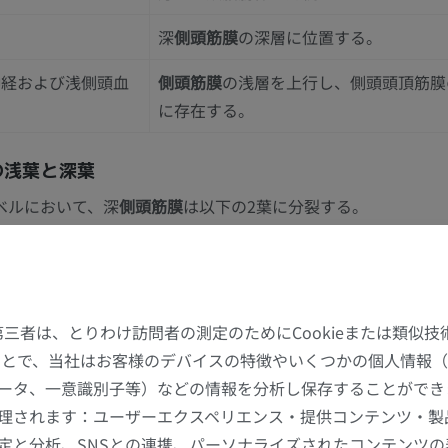
上肢MRI
下肢
MRI
イラストレー
深
側頭筋膜
の深層に位置する。
プレミアム
プレミアム
神経および浅側頭血
側頭筋膜
の浅層を上行し、側頭頭頂筋膜
に存在する。
肩関節MRI
下肢X線
MRI
X線画像
の浅葉と深葉
プレミアム
無料
ベルにおいて、深
側頭筋膜
は以下の2葉に分裂する。
手関節MRI
下肢MRI
MRI
MRI
骨弓の外唇に付着する。
プレミアム
プレミアム
骨弓の内唇に付着する。両葉の間の空間には浅側頭脂肪体が収
骨眼窩枝および上顎神経の頬骨側頭枝が含まれる。
た第三者は、とりわけ訪問者の測定のためにCookieまたは類似
肘関節MRI
股関節MRI
MRI
MRI
することで、当社はお客様のデバイスの特徴やいくつかの個人情報（
膜およびSMASとの関係
ータ、一意識別子等）などの情報を分析し保存することができ
プレミアム
プレミアム
筋膜（浅側頭筋膜）は
側頭筋膜
の浅層に位置し、上方では帽状
理されます：ユーザーエクスペリエンス・提供コンテンツ・製
ASおよび広頸筋と連続する。
手部MRI
膝 MRI
定と分析、SNSとの連携、パーソナライズされたコンテンツ