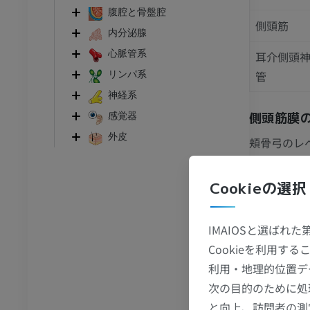
I
足根MRI
腹腔と骨盤腔
MRI
側頭筋
内分泌腺
アム
プレミアム
心脈管系
耳介側頭
管
リンパ系
CT関節造影
前足MRI
節造影
MRI
神経系
側頭筋膜
感覚器
アム
プレミアム
外皮
頬骨弓のレ
RI
下肢MRI
MRI
浅葉：頬
Cookieの選択
アム
プレミアム
深葉：頬
動脈の頬
IMAIOSと選ばれ
線
下肢X線
像
X線画像
Cookieを利用
側頭頭頂筋
利用・地理的位置デ
無料
側頭頭頂
次の目的のために処
ではSM
下肢
と向上、訪問者の測