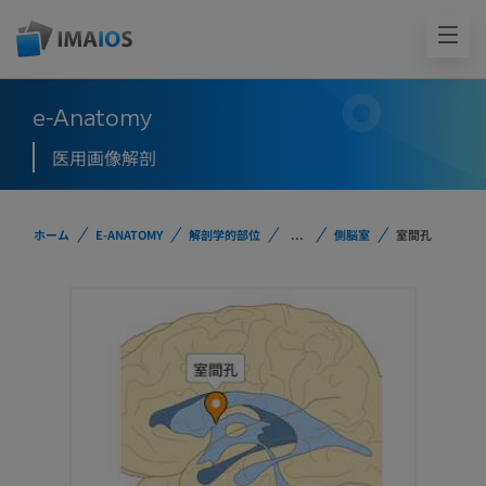
e-Anatomy
医用画像解剖
ホーム
E-ANATOMY
解剖学的部位
...
側脳室
室間孔