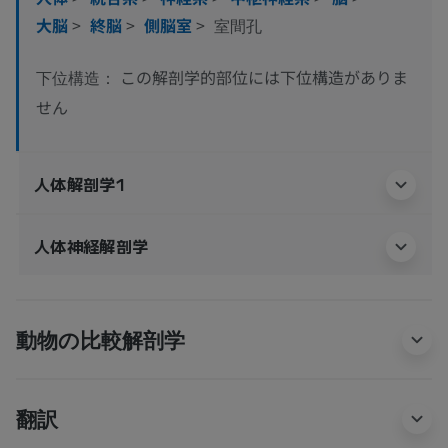
大脳
>
終脳
>
側脳室
>
室間孔
この解剖学的部位には下位構造がありま
下位構造：
せん
人体解剖学1
人体神経解剖学
動物の比較解剖学
翻訳