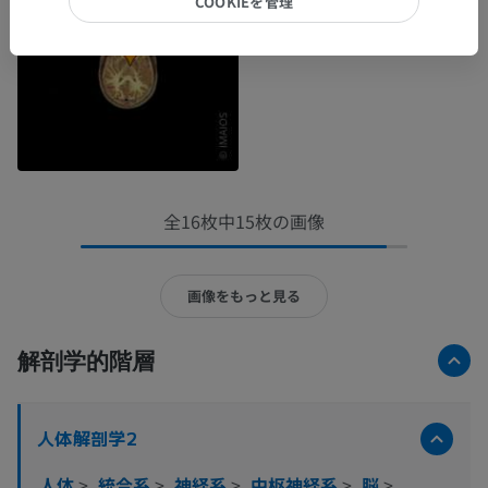
COOKIEを管理
全16枚中15枚の画像
画像をもっと見る
解剖学的階層
人体解剖学2
人体
>
統合系
>
神経系
>
中枢神経系
>
脳
>