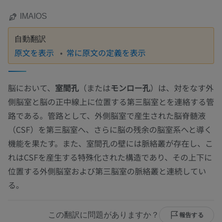
IMAIOS
自動翻訳
原文を表示
常に原文の定義を表示
脳において、
室間孔
（または
モンロー孔
）は、対をなす外
側脳室と脳の正中線上に位置する第三脳室とを連絡する管
路である。管路として、外側脳室で産生された脳脊髄液
（CSF）を第三脳室へ、さらに脳の残余の脳室系へと導く
機能を果たす。また、室間孔の壁には脈絡叢が存在し、こ
れはCSFを産生する特殊化された構造であり、その上下に
位置する外側脳室および第三脳室の脈絡叢と連続してい
る。
この翻訳に問題がありますか？
報告する