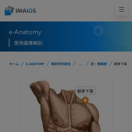
e-Anatomy
医用画像解剖
ホーム
E-ANATOMY
解剖学的部位
...
前・側胸部
鎖骨下窩