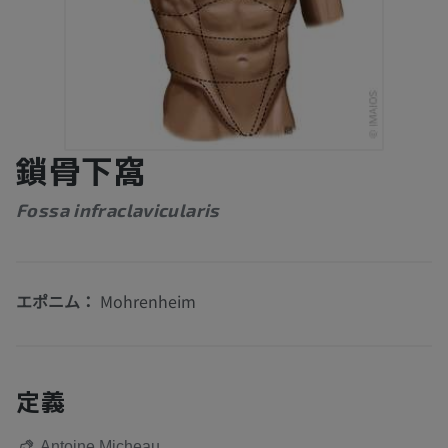
鎖骨下窩
Fossa infraclavicularis
エポニム：
Mohrenheim
定義
Antoine Micheau