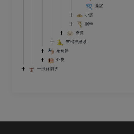
足根および足部のCT
脳室
CT
小脳
プレミアム
脳幹
脊髄
末梢神経系
感覚器
外皮
一般解剖学