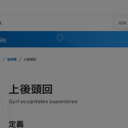
ス
解剖
後頭葉
上後頭回
上後頭回
Gyri occipitales superiores
定義