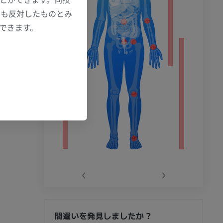
にも反対したものとみ
もできます。
‹
›
間違いを発見しましたか？