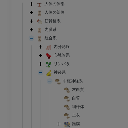
人体の体部
人体の部位
筋骨格系
内臓系
統合系
内分泌腺
心脈管系
リンパ系
神経系
中枢神経系
灰白質
白質
網様体
上衣
髄膜