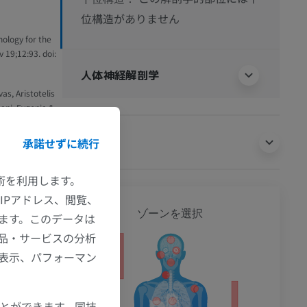
位構造がありません
ology for the
 19;12:93. doi:
人体神経解剖学
as, Aristotelis
Lani, Evgenia &
ficial
r clinical and
翻訳
承諾せずに続行
2.
技術を利用します。
IPアドレス、閲覧、
全身
ゾーンを選択
ます。このデータは
品・サービスの分析
の表示、パフォーマン
ション
ことができます。同技