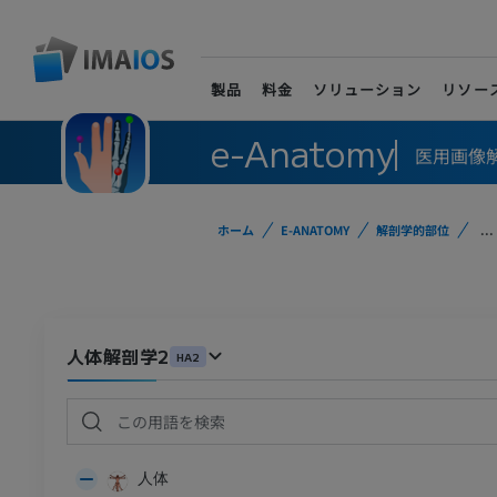
製品
料金
ソリューション
リソー
e-Anatomy
医用画像
ホーム
E-ANATOMY
解剖学的部位
...
人体解剖学2
HA2
人体