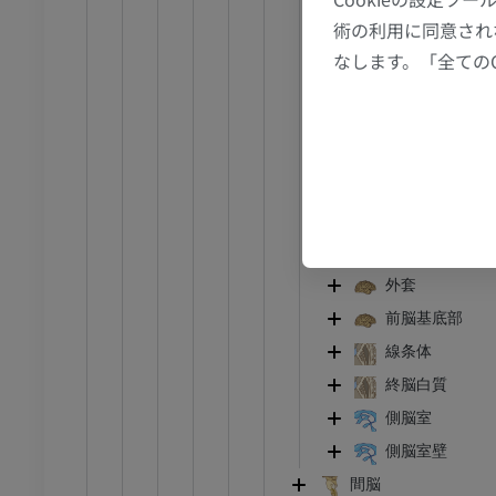
CT関節造影
前足MRI
月状溝
術の利用に同意され
節造影
MRI
横後頭溝
なします。「全ての
アム
プレミアム
楔部
鳥距溝
RI
下肢MRI
舌状回
MRI
側頭葉
アム
プレミアム
島
辺縁葉
線
下肢X線
外套
像
X線画像
前脳基底部
無料
線条体
終脳白質
下肢
トレーション
イラストレーション
側脳室
側脳室壁
アム
プレミアム
間脳