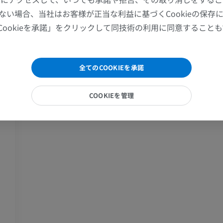
肩関節MRI
下肢X線
ない場合、当社はお客様が正当な利益に基づくCookieの保存
MRI
X線画像
Cookieを承諾」をクリックして同技術の利用に同意すること
プレミアム
無料
手関節MRI
下肢MRI
全てのCOOKIEを承諾
MRI
MRI
プレミアム
プレミアム
COOKIEを管理
肘関節MRI
股関節MRI
MRI
MRI
プレミアム
プレミアム
手部MRI
膝 MRI
MRI
MRI
プレミアム
プレミアム