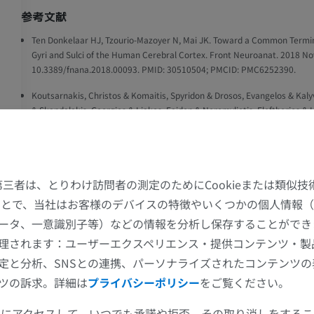
参考文献
Ten Donkelaar HJ, Tzourio-Mazoyer N, Mai JK. Toward a Common Termin
Gyri and Sulci of the Human Cerebral Cortex. Front Neuroanat. 2018 Nov
10.3389/fnana.2018.00093. PMID: 30510504; PMCID: PMC6252390.
Koutsarnakis, Christos & Komaitis, Spyridon & Drοsos, Evangelos & Kalyv
& Skandalakis, Georgios & Liakos, Faidon & Neromyliotis, Eleftherios & 
Kalamatianos, Theodosis & Stranjalis, George. (2021). Mapping the super
morphology of the occipital lobe: proposal of a universal nomenclature fo
anatomical use. Neurosurgical Review. 44. 10.1007/s10143-019-01212-
た第三者は、とりわけ訪問者の測定のためにCookieまたは類似
することで、当社はお客様のデバイスの特徴やいくつかの個人情報（
ギャラリー
上肢
下肢
ータ、一意識別子等）などの情報を分析し保存することができ
理されます：ユーザーエクスペリエンス・提供コンテンツ・製
上肢MRI
下肢
定と分析、SNSとの連携、パーソナライズされたコンテンツ
MRI
イラストレー
ツの訴求。詳細は
プライバシーポリシー
をご覧ください。
プレミアム
プレミアム
回
ツールにアクセスして、いつでも承諾や拒否、その取り消しをする