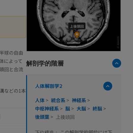
半球の自由
体によって
解剖学的階層
頭回と合流
人体解剖学2
溝などの1本
人体
>
統合系
>
神経系
>
中枢神経系
>
脳
>
大脳
>
終脳
>
後頭葉
>
上後頭回
この解剖学的部位には下
下位構造：