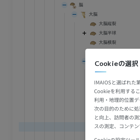
脳
大脳
大脳縦裂
大脳半球
大脳横裂
大脳外側窩
終脳
Cookieの選択
大脳葉
葉間溝
IMAIOSと選ばれ
前頭葉
Cookieを利用
足首 - 足
中心傍小葉
利用・地理的位置デ
次の目的のために処
頭頂葉
I
足根MRI
と向上、訪問者の測
後頭葉
MRI
スの測定、コンテン
上後頭回
アム
プレミアム
外側後頭
Cookieの設定