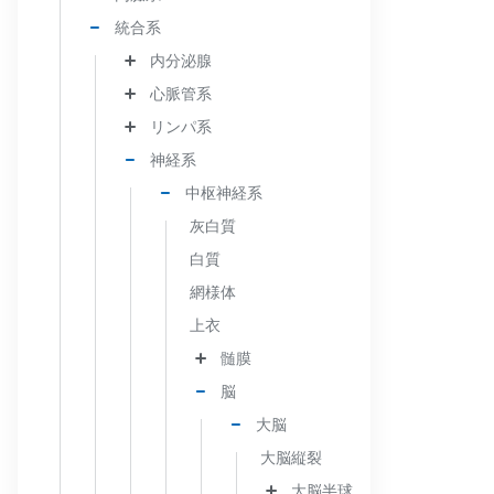
統合系
内分泌腺
心脈管系
リンパ系
神経系
中枢神経系
灰白質
白質
網様体
上衣
髄膜
脳
大脳
大脳縦裂
大脳半球