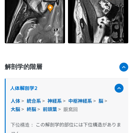
解剖学的階層
人体解剖学2
人体
>
統合系
>
神経系
>
中枢神経系
>
脳
>
大脳
>
終脳
>
前頭葉
>
眼窩回
この解剖学的部位には下位構造がありま
下位構造：