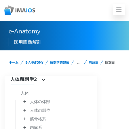
e-Anatomy
医用画像解剖
ホーム
E-ANATOMY
解剖学的部位
...
前頭葉
眼窩回
人体解剖学2
人体
人体の体部
人体の部位
筋骨格系
内臓系