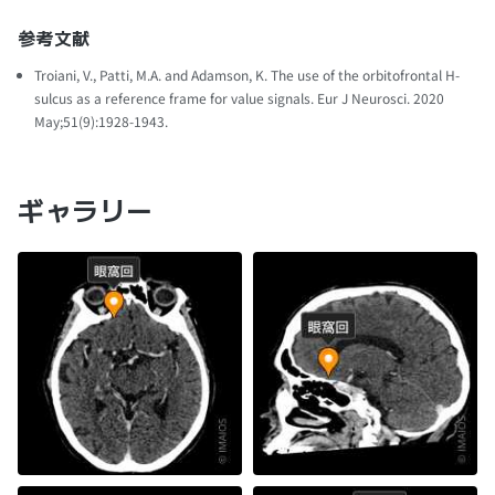
参考文献
Troiani, V., Patti, M.A. and Adamson, K. The use of the orbitofrontal H-
sulcus as a reference frame for value signals. Eur J Neurosci. 2020
May;51(9):1928-1943.
ギャラリー