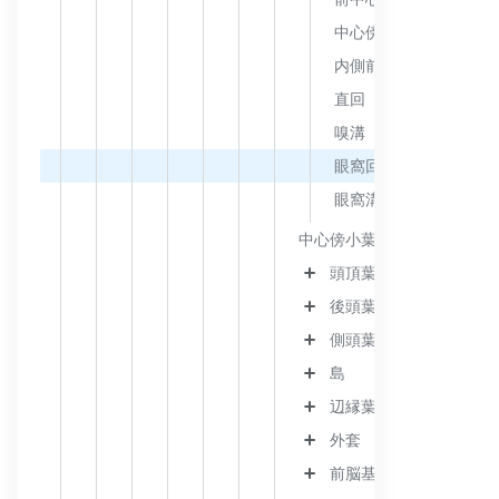
中心傍溝
内側前頭回
直回
嗅溝
眼窩回
眼窩溝
中心傍小葉
頭頂葉
後頭葉
側頭葉
島
辺縁葉
外套
前脳基底部