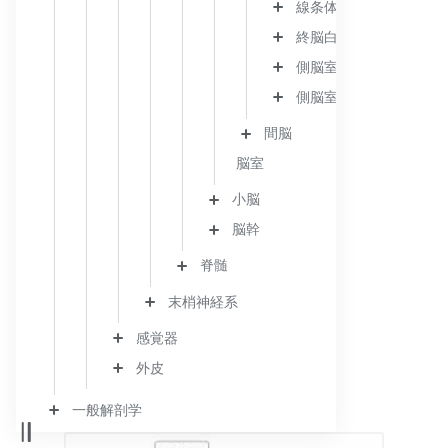
線条体
終脳白質
側脳室
側脳室壁
間脳
脳室
小脳
脳幹
脊髄
末梢神経系
感覚器
外皮
一般解剖学