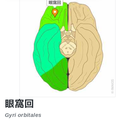
眼窩回
Gyri orbitales